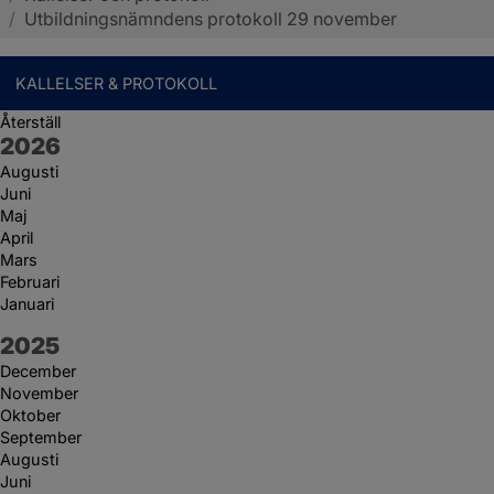
/
Utbildningsnämndens protokoll 29 november
KALLELSER & PROTOKOLL
Återställ
År:
2026
Augusti
Juni
Maj
April
Mars
Februari
Januari
År:
2025
December
November
Oktober
September
Augusti
Juni