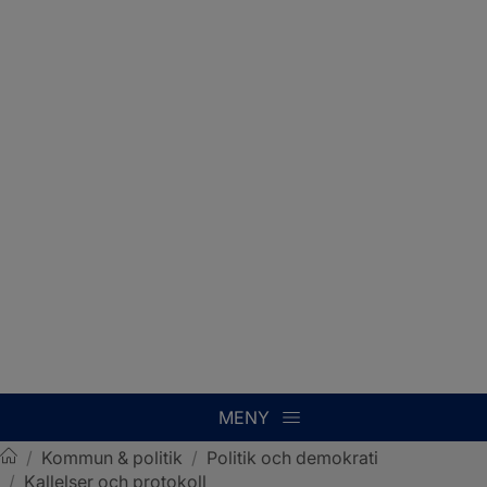
MENY
/
Kommun & politik
/
Politik och demokrati
/
Kallelser och protokoll
Sotenäs kommun