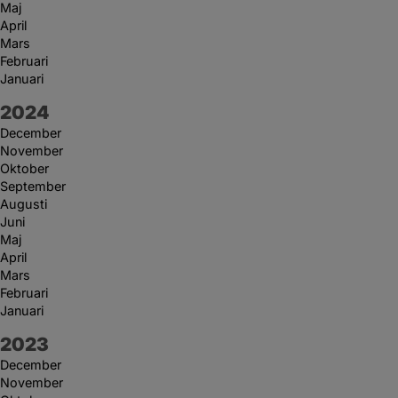
Maj
April
Mars
Februari
Januari
År:
2024
December
November
Oktober
September
Augusti
Juni
Maj
April
Mars
Februari
Januari
År:
2023
December
November