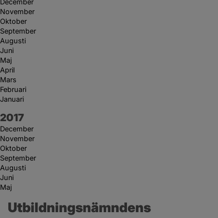
December
November
Oktober
September
Augusti
Juni
Maj
April
Mars
Februari
Januari
År:
2017
December
November
Oktober
September
Augusti
Juni
Maj
Utbildningsnämndens 