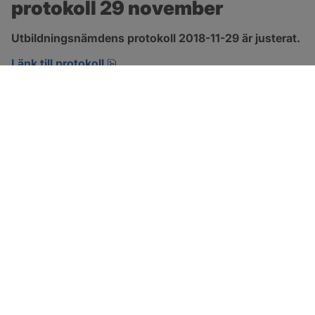
protokoll 29 november
Utbildningsnämdens protokoll 2018-11-29 är justerat.
pdf, 266.9 kB, öppnas i nytt fönster.
Länk till protokoll
SOTENÄS KOMMUN
Besöksadress
Parkgatan 46
456 80 Kungshamn
Hitta hit