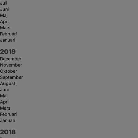
Juli
Juni
Maj
April
Mars
Februari
Januari
År:
2019
December
November
Oktober
September
Augusti
Juni
Maj
April
Mars
Februari
Januari
År:
2018