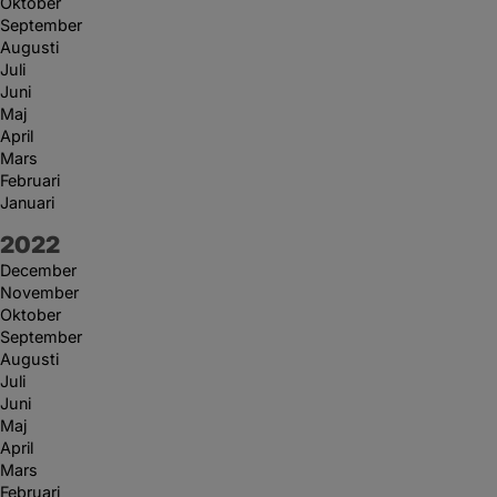
Oktober
September
Augusti
Juli
Juni
Maj
April
Mars
Februari
Januari
År:
2022
December
November
Oktober
September
Augusti
Juli
Juni
Maj
April
Mars
Februari