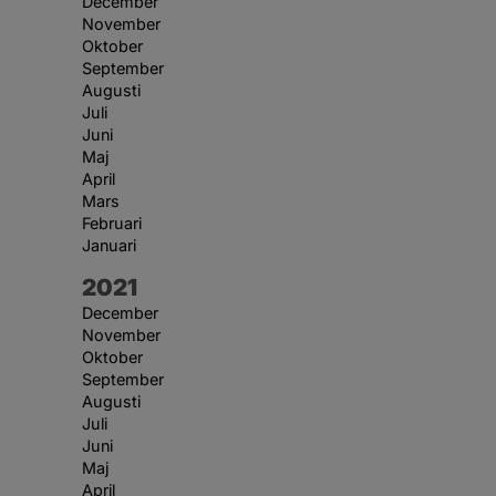
December
November
Oktober
September
Augusti
Juli
Juni
Maj
April
Mars
Februari
Januari
År:
2021
December
November
Oktober
September
Augusti
Juli
Juni
Maj
April