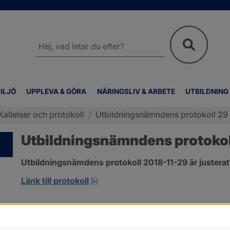
Sök
på
webbplatsen
ILJÖ
UPPLEVA & GÖRA
NÄRINGSLIV & ARBETE
UTBILDNING
Kallelser och protokoll
/
Utbildningsnämndens protokoll 2
Utbildningsnämndens protoko
Utbildningsnämdens protokoll 2018-11-29 är justerat
pdf, 266.9 kB, öppnas i nytt fönst
Länk till protokoll