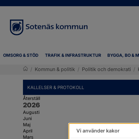
OMSORG & STÖD
TRAFIK & INFRASTRUKTUR
BYGGA, BO & M
/
Kommun & politik
/
Politik och demokrati
/
Sotenäs kommun
KALLELSER & PROTOKOLL
Återställ
År:
2026
Augusti
Juni
Maj
Vi använder kakor
April
Mars