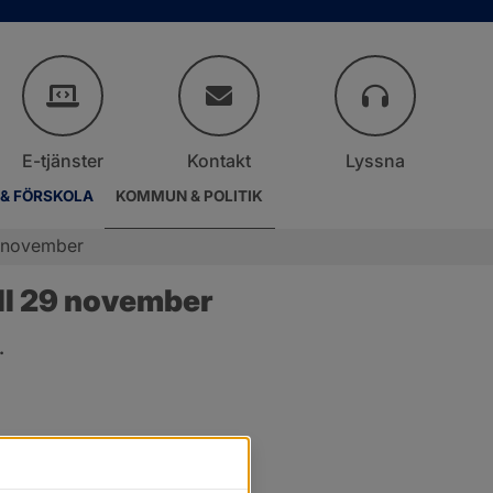
E-tjänster
Kontakt
Lyssna
 & FÖRSKOLA
KOMMUN & POLITIK
9 november
ll 29 november
.
er.