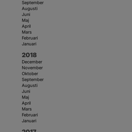
September
Augusti
Juni
Maj
April
Mars
Februari
Januari
År:
2018
December
November
Oktober
September
Augusti
Juni
Maj
April
Mars
Februari
Januari
År:
2017