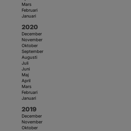
Mars
Februari
Januari
År:
2020
December
November
Oktober
September
Augusti
Juli
Juni
Maj
April
Mars
Februari
Januari
År:
2019
December
November
Oktober