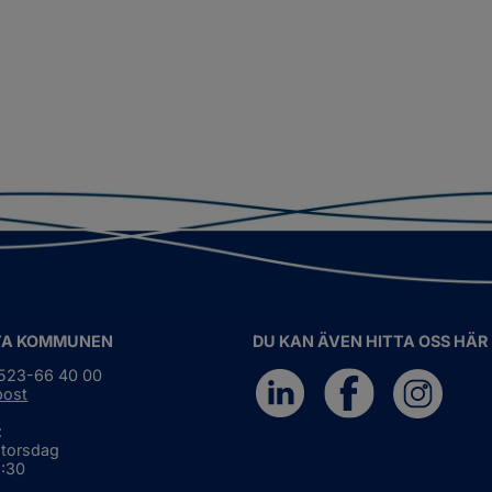
TA KOMMUNEN
DU KAN ÄVEN HITTA OSS HÄR
0523-66 40 00
post
:
 torsdag
6:30