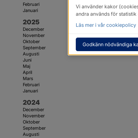
Februari
Vi använder kakor (cookies
Januari
andra används för statisti
År:
2025
Läs mer i vår cookiepolicy
December
November
Oktober
Godkänn nödvändiga k
September
Augusti
Juni
Maj
April
Mars
Februari
Januari
År:
2024
December
November
Oktober
September
Augusti