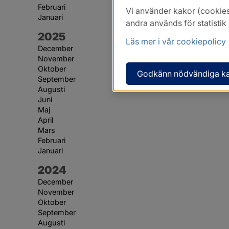
Februari
Vi använder kakor (cookies
Januari
andra används för statisti
År:
2025
Läs mer i vår cookiepolicy
December
November
Oktober
Godkänn nödvändiga k
September
Augusti
Juni
Maj
April
Mars
Februari
Januari
År:
2024
December
November
Oktober
September
Augusti