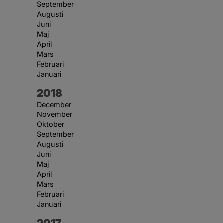
September
Augusti
Juni
Maj
April
Mars
Februari
Januari
År:
2018
December
November
Oktober
September
Augusti
Juni
Maj
April
Mars
Februari
Januari
År:
2017