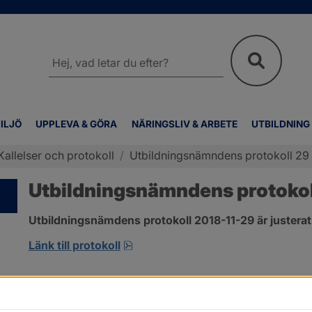
Sök
på
webbplatsen
ILJÖ
UPPLEVA & GÖRA
NÄRINGSLIV & ARBETE
UTBILDNING
Kallelser och protokoll
/
Utbildningsnämndens protokoll 2
Utbildningsnämndens protoko
Utbildningsnämdens protokoll 2018-11-29 är justerat
pdf, 266.9 kB, öppnas i nytt fönst
Länk till protokoll