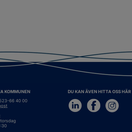
TA KOMMUNEN
DU KAN ÄVEN HITTA OSS HÄR
0523-66 40 00
post
:
 torsdag
6:30