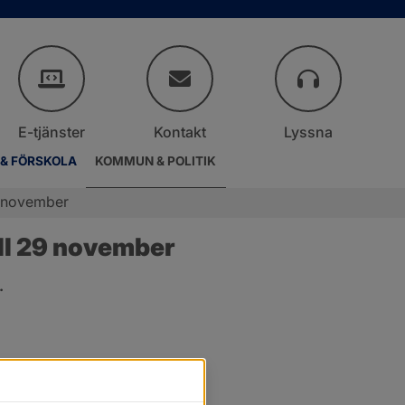
E-tjänster
Kontakt
Lyssna
 & FÖRSKOLA
KOMMUN & POLITIK
9 november
ll 29 november
.
er.