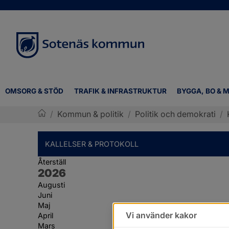
OMSORG & STÖD
TRAFIK & INFRASTRUKTUR
BYGGA, BO & M
/
Kommun & politik
/
Politik och demokrati
/
Sotenäs kommun
KALLELSER & PROTOKOLL
Återställ
År:
2026
Augusti
Juni
Maj
Vi använder kakor
April
Mars