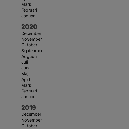
Mars
Februari
Januari
År:
2020
December
November
Oktober
September
Augusti
Juli
Juni
Maj
April
Mars
Februari
Januari
År:
2019
December
November
Oktober