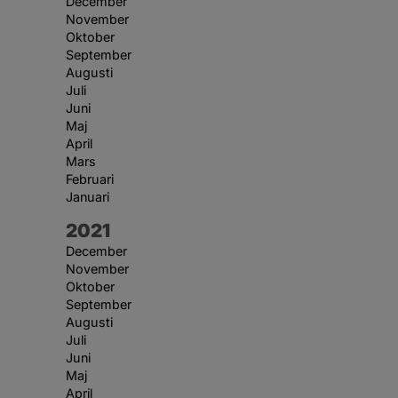
December
November
Oktober
September
Augusti
Juli
Juni
Maj
April
Mars
Februari
Januari
År:
2021
December
November
Oktober
September
Augusti
Juli
Juni
Maj
April