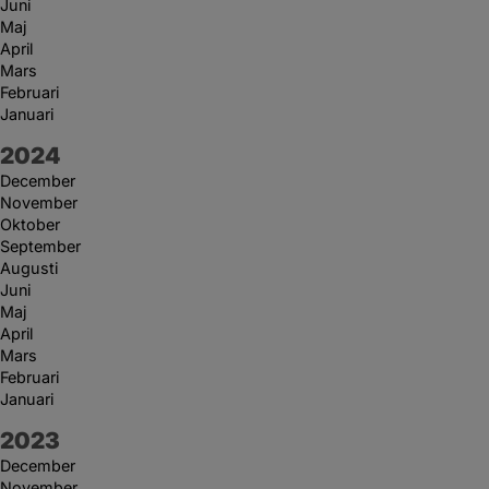
Juni
Maj
April
Mars
Februari
Januari
År:
2024
December
November
Oktober
September
Augusti
Juni
Maj
April
Mars
Februari
Januari
År:
2023
December
November