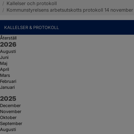
/
Kallelser och protokoll
Sotenäs kommun
/
Kommunstyrelsens arbetsutskotts protokoll 14 november
KALLELSER & PROTOKOLL
Återställ
År:
2026
Augusti
Juni
Maj
April
Mars
Februari
Januari
År:
2025
December
November
Oktober
September
Augusti