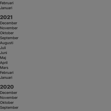
Februari
Januari
År:
2021
December
November
Oktober
September
Augusti
Juli
Juni
Maj
April
Mars
Februari
Januari
År:
2020
December
November
Oktober
September