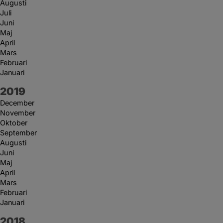
Augusti
Juli
Juni
Maj
April
Mars
Februari
Januari
År:
2019
December
November
Oktober
September
Augusti
Juni
Maj
April
Mars
Februari
Januari
År:
2018