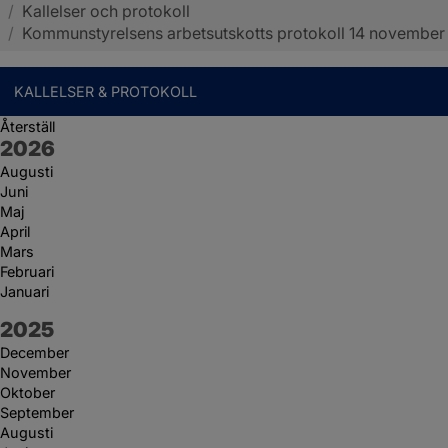
/
Kallelser och protokoll
Sotenäs kommun
/
Kommunstyrelsens arbetsutskotts protokoll 14 november
KALLELSER & PROTOKOLL
Återställ
År:
2026
Augusti
Juni
Maj
April
Mars
Februari
Januari
År:
2025
December
November
Oktober
September
Augusti