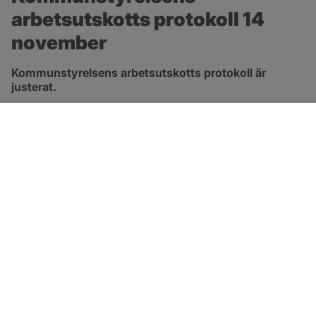
arbetsutskotts protokoll 14 
november
Kommunstyrelsens arbetsutskotts protokoll är 
justerat.
pdf, 315.3 kB, öppnas i nytt fönster.
Länk till protokoll
SOTENÄS KOMMUN
Besöksadress
Parkgatan 46
456 80 Kungshamn