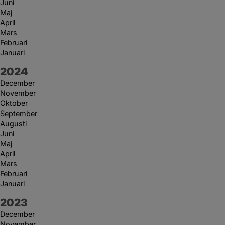
Juni
Maj
April
Mars
Februari
Januari
År:
2024
December
November
Oktober
September
Augusti
Juni
Maj
April
Mars
Februari
Januari
År:
2023
December
November