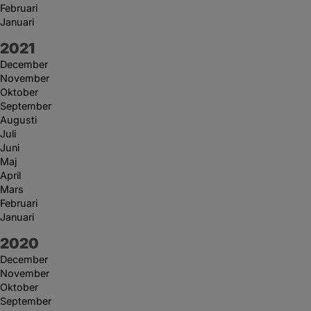
Februari
Januari
År:
2021
December
November
Oktober
September
Augusti
Juli
Juni
Maj
April
Mars
Februari
Januari
År:
2020
December
November
Oktober
September