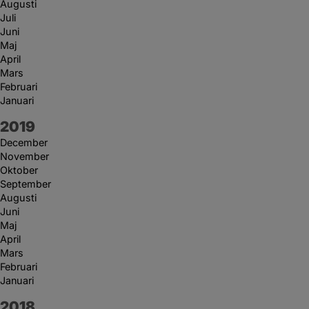
Augusti
Juli
Juni
Maj
April
Mars
Februari
Januari
År:
2019
December
November
Oktober
September
Augusti
Juni
Maj
April
Mars
Februari
Januari
År:
2018