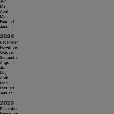
Juni
Maj
April
Mars
Februari
Januari
År:
2024
December
November
Oktober
September
Augusti
Juni
Maj
April
Mars
Februari
Januari
År:
2023
December
November