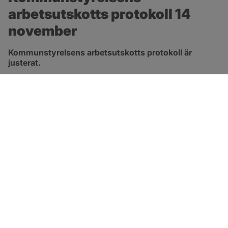
arbetsutskotts protokoll 14 
november
Kommunstyrelsens arbetsutskotts protokoll är 
justerat.
pdf, 315.3 kB, öppnas i nytt fönster.
Länk till protokoll
SOTENÄS KOMMUN
Besöksadress
Parkgatan 46
456 80 Kungshamn