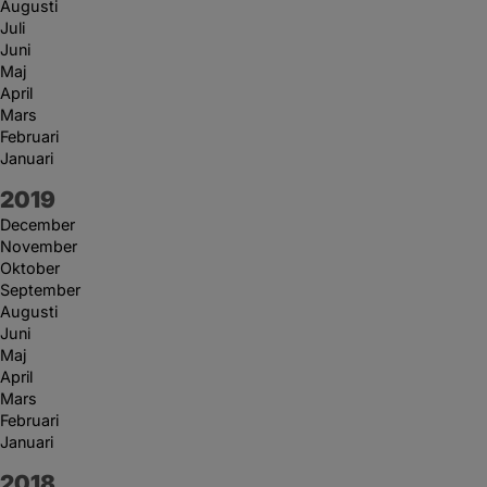
Augusti
Juli
Juni
Maj
April
Mars
Februari
Januari
År:
2019
December
November
Oktober
September
Augusti
Juni
Maj
April
Mars
Februari
Januari
År:
2018