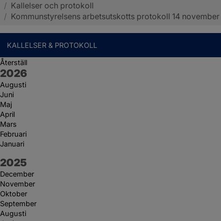
/
Kallelser och protokoll
Sotenäs kommun
/
Kommunstyrelsens arbetsutskotts protokoll 14 november
KALLELSER & PROTOKOLL
Återställ
År:
2026
Augusti
Juni
Maj
April
Mars
Februari
Januari
År:
2025
December
November
Oktober
September
Augusti