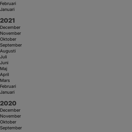
Februari
Januari
År:
2021
December
November
Oktober
September
Augusti
Juli
Juni
Maj
April
Mars
Februari
Januari
År:
2020
December
November
Oktober
September