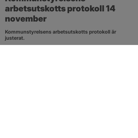
arbetsutskotts protokoll 14 
november
Kommunstyrelsens arbetsutskotts protokoll är 
justerat.
pdf, 315.3 kB, öppnas i nytt fönster.
Länk till protokoll
SOTENÄS KOMMUN
Besöksadress
Parkgatan 46
456 80 Kungshamn