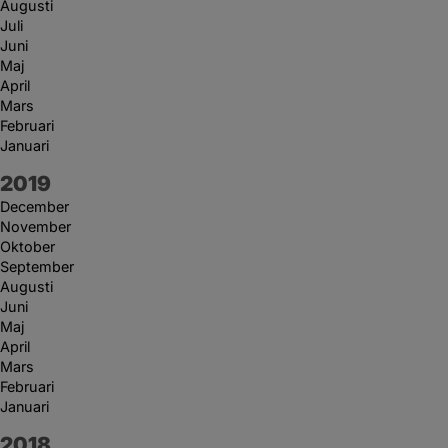
Augusti
Juli
Juni
Maj
April
Mars
Februari
Januari
År:
2019
December
November
Oktober
September
Augusti
Juni
Maj
April
Mars
Februari
Januari
År:
2018