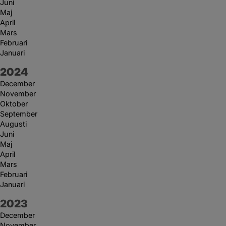
Juni
Maj
April
Mars
Februari
Januari
År:
2024
December
November
Oktober
September
Augusti
Juni
Maj
April
Mars
Februari
Januari
År:
2023
December
November