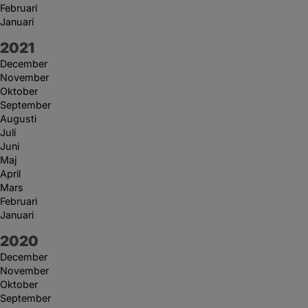
Februari
Januari
År:
2021
December
November
Oktober
September
Augusti
Juli
Juni
Maj
April
Mars
Februari
Januari
År:
2020
December
November
Oktober
September