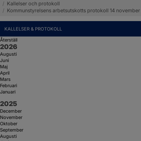
/
Kallelser och protokoll
Sotenäs kommun
/
Kommunstyrelsens arbetsutskotts protokoll 14 november
KALLELSER & PROTOKOLL
Återställ
År:
2026
Augusti
Juni
Maj
April
Mars
Februari
Januari
År:
2025
December
November
Oktober
September
Augusti