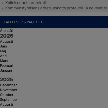
/
Kallelser och protokoll
Sotenäs kommun
/
Kommunstyrelsens arbetsutskotts protokoll 14 november
KALLELSER & PROTOKOLL
Återställ
År:
2026
Augusti
Juni
Maj
April
Mars
Februari
Januari
År:
2025
December
November
Oktober
September
Augusti