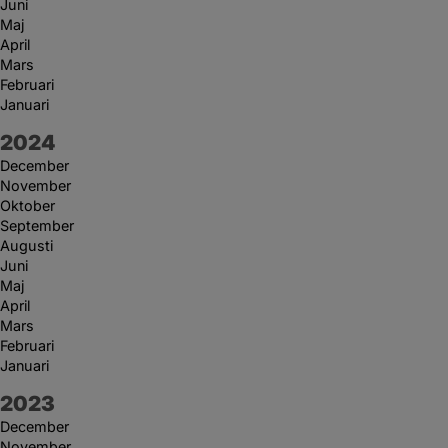
Juni
Maj
April
Mars
Februari
Januari
År:
2024
December
November
Oktober
September
Augusti
Juni
Maj
April
Mars
Februari
Januari
År:
2023
December
November