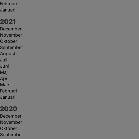
Februari
Januari
År:
2021
December
November
Oktober
September
Augusti
Juli
Juni
Maj
April
Mars
Februari
Januari
År:
2020
December
November
Oktober
September