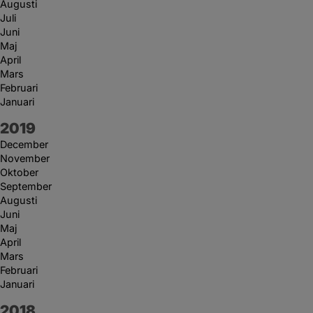
Augusti
Juli
Juni
Maj
April
Mars
Februari
Januari
År:
2019
December
November
Oktober
September
Augusti
Juni
Maj
April
Mars
Februari
Januari
År:
2018