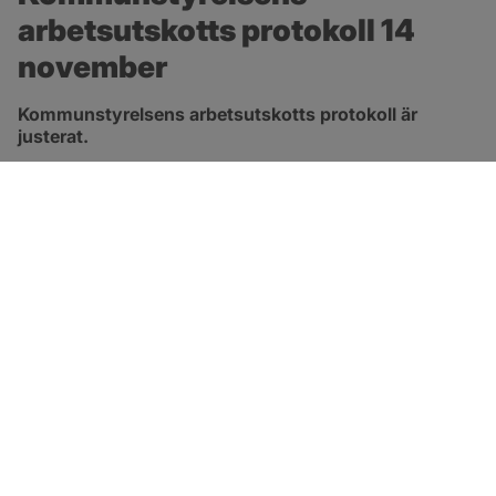
arbetsutskotts protokoll 14 
november
Kommunstyrelsens arbetsutskotts protokoll är 
justerat.
pdf, 315.3 kB, öppnas i nytt fönster.
Länk till protokoll
SOTENÄS KOMMUN
Besöksadress
Parkgatan 46
456 80 Kungshamn