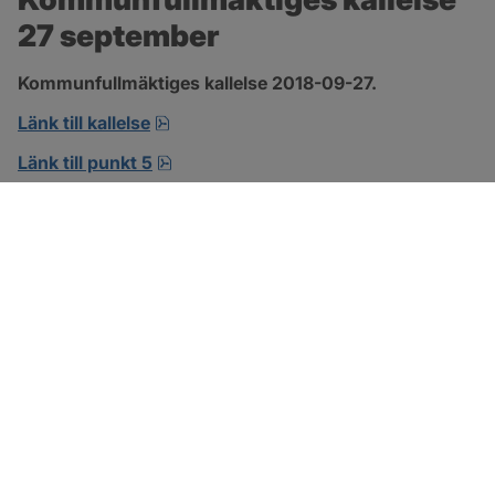
27 september
Kommunfullmäktiges kallelse 2018-09-27.
pdf, öppnas i nytt fönster.
Länk till kallelse
pdf, öppnas i nytt fönster.
Länk till punkt 5
pdf, öppnas i nytt fönster.
Länk till punkt 9
SOTENÄS KOMMUN
Besöksadress
Parkgatan 46