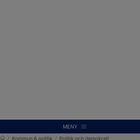
MENY
/
Kommun & politik
/
Politik och demokrati