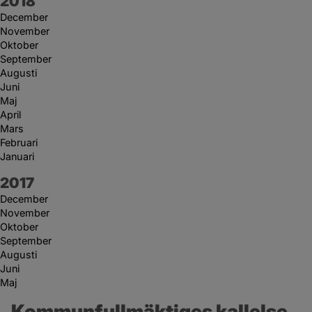
År:
2018
December
November
Oktober
September
Augusti
Juni
Maj
April
Mars
Februari
Januari
År:
2017
December
November
Oktober
September
Augusti
Juni
Maj
Kommunfullmäktiges kallelse 