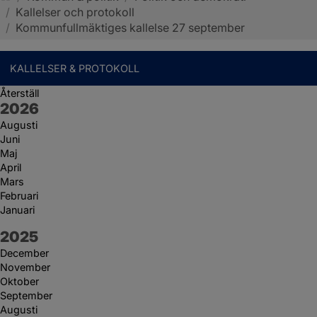
/
Kallelser och protokoll
Sotenäs kommun
/
Kommunfullmäktiges kallelse 27 september
KALLELSER & PROTOKOLL
Återställ
År:
2026
Augusti
Juni
Maj
April
Mars
Februari
Januari
År:
2025
December
November
Oktober
September
Augusti