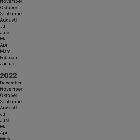
November
Oktober
September
Augusti
Juli
Juni
Maj
April
Mars
Februari
Januari
År:
2022
December
November
Oktober
September
Augusti
Juli
Juni
Maj
April
Mars