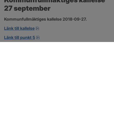
27 september
Kommunfullmäktiges kallelse 2018-09-27.
pdf, öppnas i nytt fönster.
Länk till kallelse
pdf, öppnas i nytt fönster.
Länk till punkt 5
pdf, öppnas i nytt fönster.
Länk till punkt 9
SOTENÄS KOMMUN
Besöksadress
Parkgatan 46