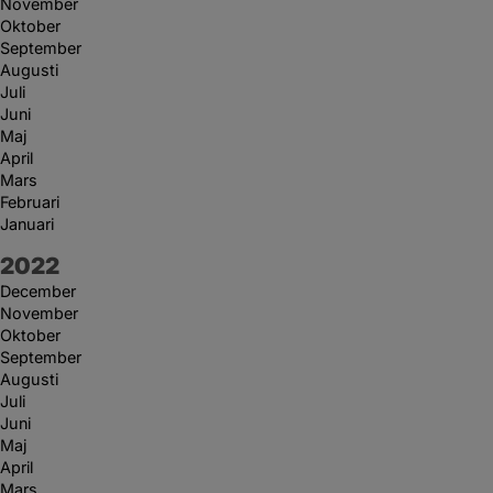
November
Oktober
September
Augusti
Juli
Juni
Maj
April
Mars
Februari
Januari
År:
2022
December
November
Oktober
September
Augusti
Juli
Juni
Maj
April
Mars