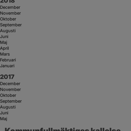
År:
2018
December
November
Oktober
September
Augusti
Juni
Maj
April
Mars
Februari
Januari
År:
2017
December
November
Oktober
September
Augusti
Juni
Maj
Kommunfullmäktiges kallelse 