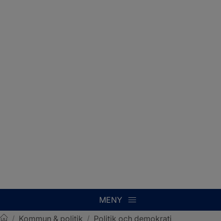
MENY
/
Kommun & politik
/
Politik och demokrati