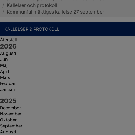
/
Kallelser och protokoll
Sotenäs kommun
/
Kommunfullmäktiges kallelse 27 september
KALLELSER & PROTOKOLL
Återställ
År:
2026
Augusti
Juni
Maj
April
Mars
Februari
Januari
År:
2025
December
November
Oktober
September
Augusti