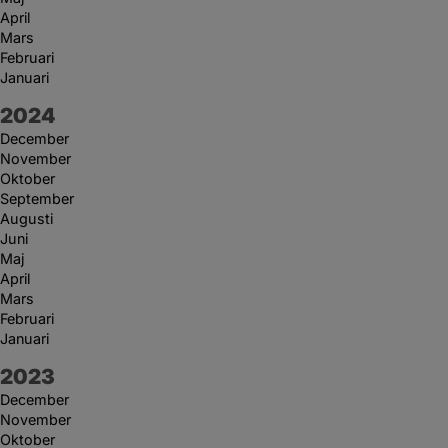
April
Mars
Februari
Januari
År:
2024
December
November
Oktober
September
Augusti
Juni
Maj
April
Mars
Februari
Januari
År:
2023
December
November
Oktober