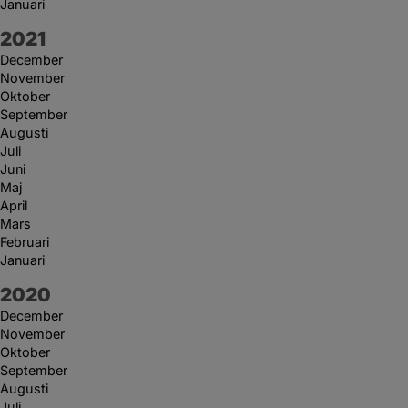
Januari
År:
2021
December
November
Oktober
September
Augusti
Juli
Juni
Maj
April
Mars
Februari
Januari
År:
2020
December
November
Oktober
September
Augusti
Juli