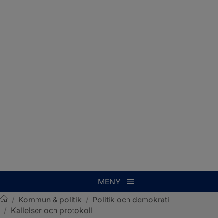
MENY
/
Kommun & politik
/
Politik och demokrati
/
Kallelser och protokoll
Sotenäs kommun