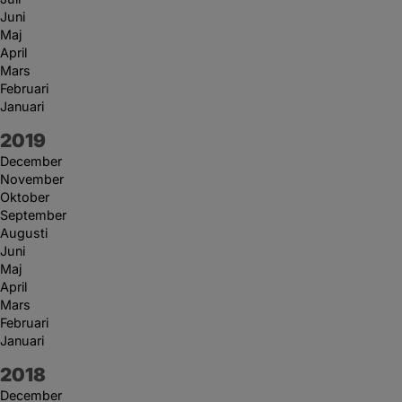
Juni
Maj
April
Mars
Februari
Januari
År:
2019
December
November
Oktober
September
Augusti
Juni
Maj
April
Mars
Februari
Januari
År:
2018
December