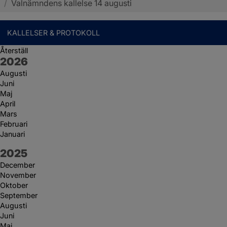
/
Valnämndens kallelse 14 augusti
KALLELSER & PROTOKOLL
Återställ
År:
2026
Augusti
Juni
Maj
April
Mars
Februari
Januari
År:
2025
December
November
Oktober
September
Augusti
Juni
Maj