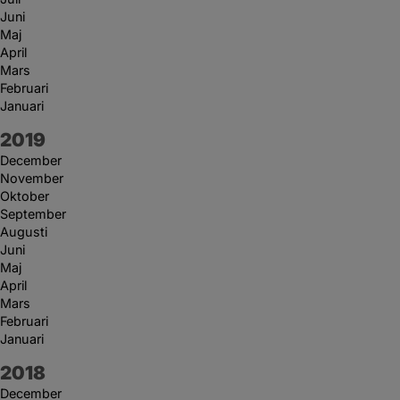
Juni
Maj
April
Mars
Februari
Januari
År:
2019
December
November
Oktober
September
Augusti
Juni
Maj
April
Mars
Februari
Januari
År:
2018
December