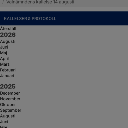
/
Valnämndens kallelse 14 augusti
KALLELSER & PROTOKOLL
Återställ
År:
2026
Augusti
Juni
Maj
April
Mars
Februari
Januari
År:
2025
December
November
Oktober
September
Augusti
Juni
Maj