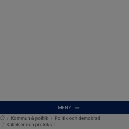
MENY
/
Kommun & politik
/
Politik och demokrati
/
Kallelser och protokoll
Sotenäs kommun