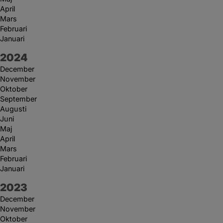
April
Mars
Februari
Januari
År:
2024
December
November
Oktober
September
Augusti
Juni
Maj
April
Mars
Februari
Januari
År:
2023
December
November
Oktober