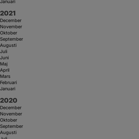
Januari
År:
2021
December
November
Oktober
September
Augusti
Juli
Juni
Maj
April
Mars
Februari
Januari
År:
2020
December
November
Oktober
September
Augusti
Juli