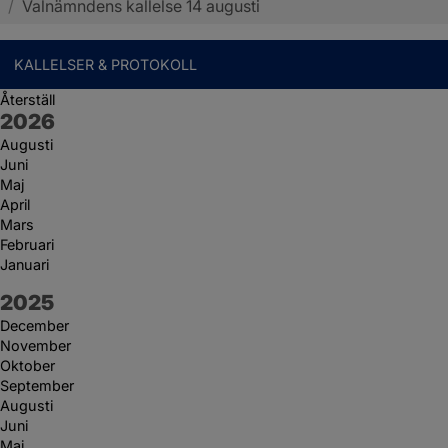
/
Valnämndens kallelse 14 augusti
KALLELSER & PROTOKOLL
Återställ
År:
2026
Augusti
Juni
Maj
April
Mars
Februari
Januari
År:
2025
December
November
Oktober
September
Augusti
Juni
Maj