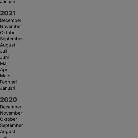
Januari
År:
2021
December
November
Oktober
September
Augusti
Juli
Juni
Maj
April
Mars
Februari
Januari
År:
2020
December
November
Oktober
September
Augusti
Juli