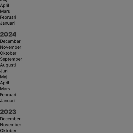
April
Mars
Februari
Januari
År:
2024
December
November
Oktober
September
Augusti
Juni
Maj
April
Mars
Februari
Januari
År:
2023
December
November
Oktober