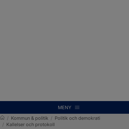
MENY
/
Kommun & politik
/
Politik och demokrati
/
Kallelser och protokoll
Sotenäs kommun