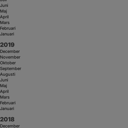
Juni
Maj
April
Mars
Februari
Januari
År:
2019
December
November
Oktober
September
Augusti
Juni
Maj
April
Mars
Februari
Januari
År:
2018
December