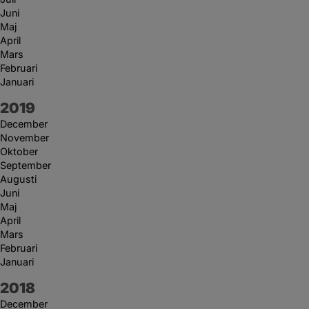
Juni
Maj
April
Mars
Februari
Januari
År:
2019
December
November
Oktober
September
Augusti
Juni
Maj
April
Mars
Februari
Januari
År:
2018
December