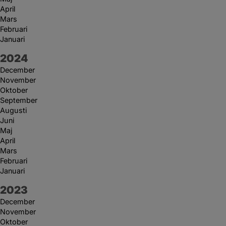
April
Mars
Februari
Januari
År:
2024
December
November
Oktober
September
Augusti
Juni
Maj
April
Mars
Februari
Januari
År:
2023
December
November
Oktober