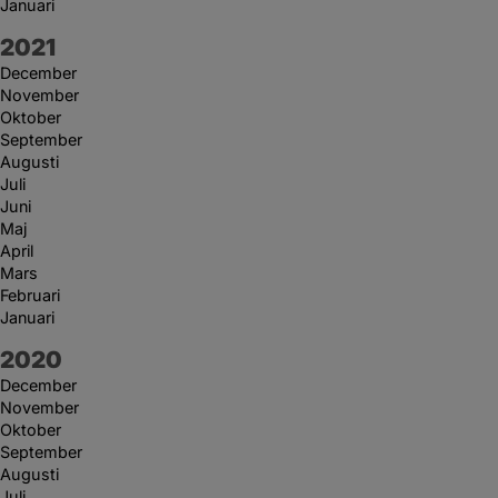
Januari
År:
2021
December
November
Oktober
September
Augusti
Juli
Juni
Maj
April
Mars
Februari
Januari
År:
2020
December
November
Oktober
September
Augusti
Juli