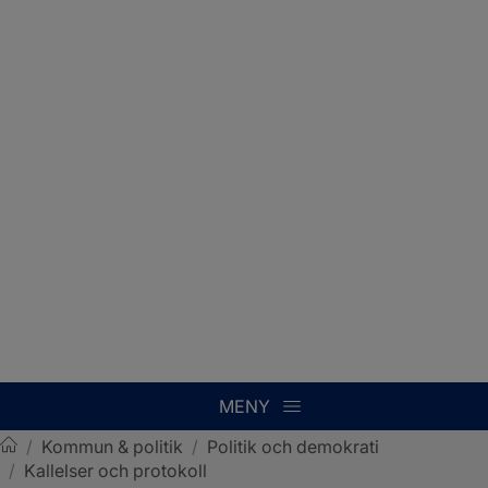
MENY
/
Kommun & politik
/
Politik och demokrati
/
Kallelser och protokoll
Sotenäs kommun