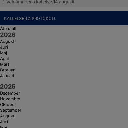
/
Valnämndens kallelse 14 augusti
KALLELSER & PROTOKOLL
Återställ
År:
2026
Augusti
Juni
Maj
April
Mars
Februari
Januari
År:
2025
December
November
Oktober
September
Augusti
Juni
Maj