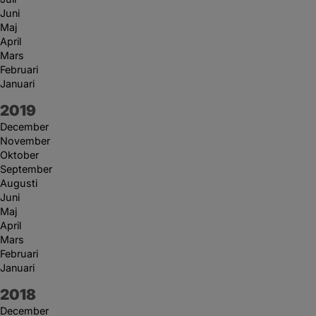
Juni
Maj
April
Mars
Februari
Januari
År:
2019
December
November
Oktober
September
Augusti
Juni
Maj
April
Mars
Februari
Januari
År:
2018
December