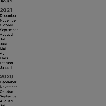
Januari
År:
2021
December
November
Oktober
September
Augusti
Juli
Juni
Maj
April
Mars
Februari
Januari
År:
2020
December
November
Oktober
September
Augusti
Juli