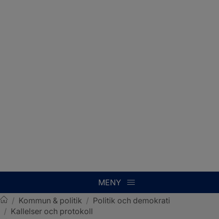
MENY
/
Kommun & politik
/
Politik och demokrati
/
Kallelser och protokoll
Sotenäs kommun