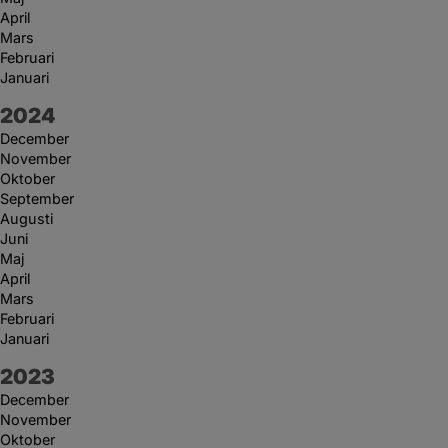
April
Mars
Februari
Januari
År:
2024
December
November
Oktober
September
Augusti
Juni
Maj
April
Mars
Februari
Januari
År:
2023
December
November
Oktober