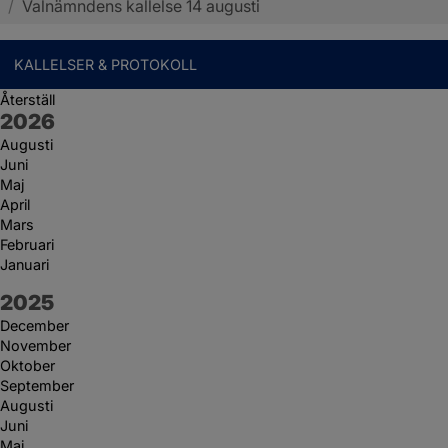
/
Valnämndens kallelse 14 augusti
KALLELSER & PROTOKOLL
Återställ
År:
2026
Augusti
Juni
Maj
April
Mars
Februari
Januari
År:
2025
December
November
Oktober
September
Augusti
Juni
Maj