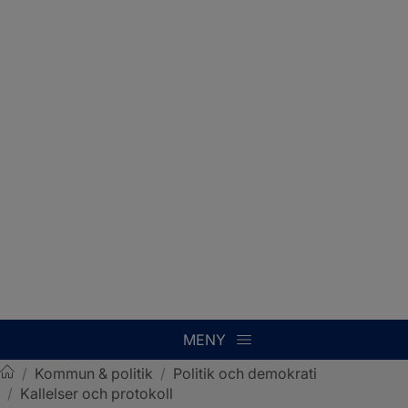
MENY
/
Kommun & politik
/
Politik och demokrati
/
Kallelser och protokoll
Sotenäs kommun