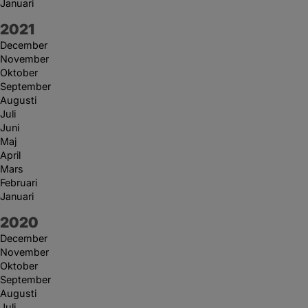
Januari
År:
2021
December
November
Oktober
September
Augusti
Juli
Juni
Maj
April
Mars
Februari
Januari
År:
2020
December
November
Oktober
September
Augusti
Juli