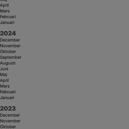
April
Mars
Februari
Januari
År:
2024
December
November
Oktober
September
Augusti
Juni
Maj
April
Mars
Februari
Januari
År:
2023
December
November
Oktober