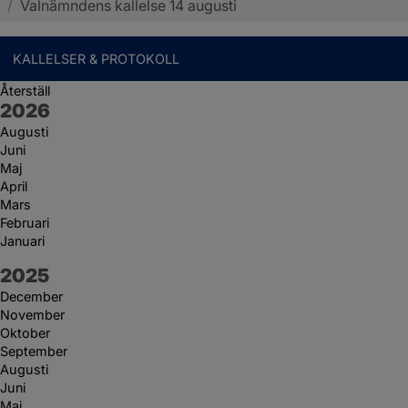
/
Valnämndens kallelse 14 augusti
KALLELSER & PROTOKOLL
Återställ
År:
2026
Augusti
Juni
Maj
April
Mars
Februari
Januari
År:
2025
December
November
Oktober
September
Augusti
Juni
Maj