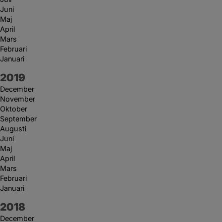
Juni
Maj
April
Mars
Februari
Januari
År:
2019
December
November
Oktober
September
Augusti
Juni
Maj
April
Mars
Februari
Januari
År:
2018
December