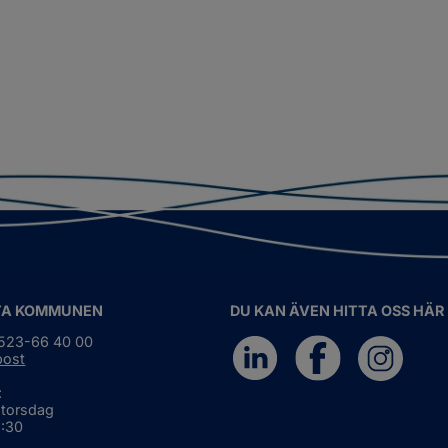
TA KOMMUNEN
DU KAN ÄVEN HITTA OSS HÄR
0523-66 40 00
post
:
 torsdag
6:30