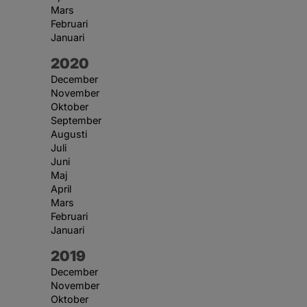
Mars
Februari
Januari
År:
2020
December
November
Oktober
September
Augusti
Juli
Juni
Maj
April
Mars
Februari
Januari
År:
2019
December
November
Oktober