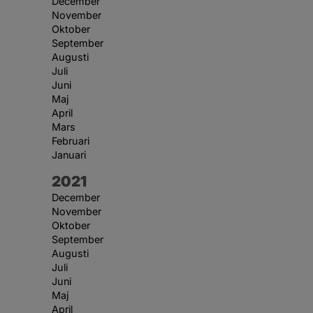
December
November
Oktober
September
Augusti
Juli
Juni
Maj
April
Mars
Februari
Januari
År:
2021
December
November
Oktober
September
Augusti
Juli
Juni
Maj
April