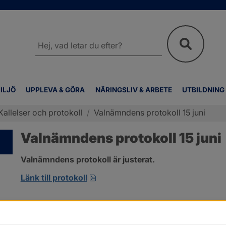
Sök
på
webbplatsen
ILJÖ
UPPLEVA & GÖRA
NÄRINGSLIV & ARBETE
UTBILDNING
Kallelser och protokoll
/
Valnämndens protokoll 15 juni
Valnämndens protokoll 15 juni
Valnämndens protokoll är justerat.
pdf, 538 kB, öppnas i nytt fönster
Länk till protokoll