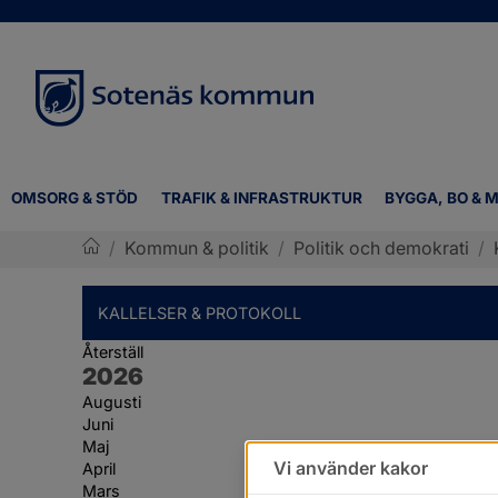
OMSORG & STÖD
TRAFIK & INFRASTRUKTUR
BYGGA, BO & M
/
Kommun & politik
/
Politik och demokrati
/
Sotenäs kommun
KALLELSER & PROTOKOLL
Återställ
År:
2026
Augusti
Juni
Maj
Vi använder kakor
April
Mars