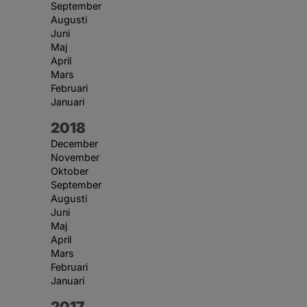
September
Augusti
Juni
Maj
April
Mars
Februari
Januari
År:
2018
December
November
Oktober
September
Augusti
Juni
Maj
April
Mars
Februari
Januari
År:
2017