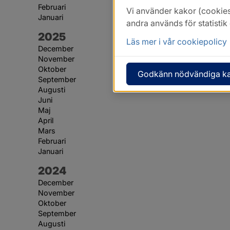
Februari
Vi använder kakor (cookies
Januari
andra används för statisti
År:
2025
Läs mer i vår cookiepolicy
December
November
Oktober
Godkänn nödvändiga k
September
Augusti
Juni
Maj
April
Mars
Februari
Januari
År:
2024
December
November
Oktober
September
Augusti