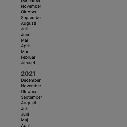
December
November
Oktober
September
Augusti
Juli
Juni
Maj
April
Mars
Februari
Januari
År:
2021
December
November
Oktober
September
Augusti
Juli
Juni
Maj
April