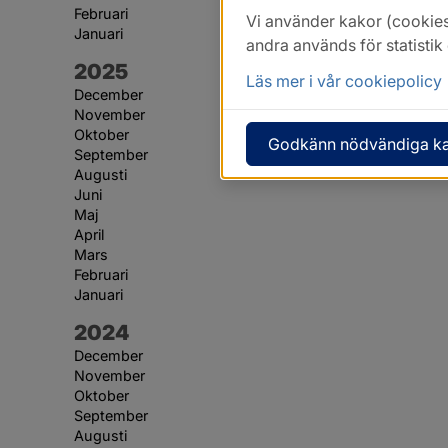
Februari
Vi använder kakor (cookies
Januari
andra används för statisti
År:
2025
Läs mer i vår cookiepolicy
December
November
Oktober
Godkänn nödvändiga k
September
Augusti
Juni
Maj
April
Mars
Februari
Januari
År:
2024
December
November
Oktober
September
Augusti