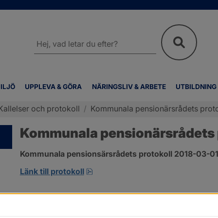
Sök
på
webbplatsen
ILJÖ
UPPLEVA & GÖRA
NÄRINGSLIV & ARBETE
UTBILDNING
Kallelser och protokoll
/
Kommunala pensionärsrådets proto
Kommunala pensionärsrådets p
Kommunala pensionsärsrådets protokoll 2018-03-01 ä
pdf, öppnas i nytt fönster.
Länk till protokoll