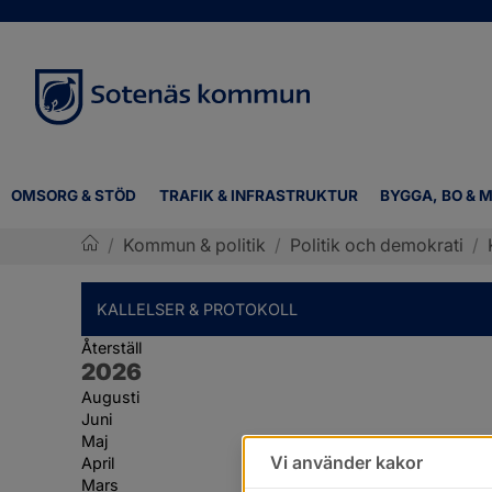
OMSORG & STÖD
TRAFIK & INFRASTRUKTUR
BYGGA, BO & M
/
Kommun & politik
/
Politik och demokrati
/
Sotenäs kommun
KALLELSER & PROTOKOLL
Återställ
År:
2026
Augusti
Juni
Maj
Vi använder kakor
April
Mars