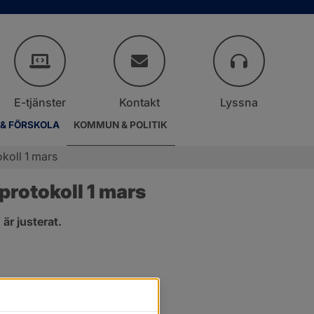
E-tjänster
Kontakt
Lyssna
 & FÖRSKOLA
KOMMUN & POLITIK
koll 1 mars
rotokoll 1 mars
r justerat.