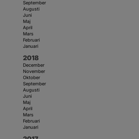
September
Augusti
Juni
Maj
April
Mars
Februari
Januari
År:
2018
December
November
Oktober
September
Augusti
Juni
Maj
April
Mars
Februari
Januari
År:
2017