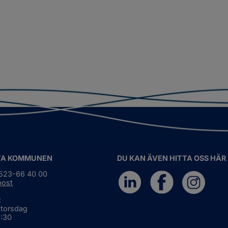
TA KOMMUNEN
DU KAN ÄVEN HITTA OSS HÄR
0523-66 40 00
post
:
 torsdag
6:30