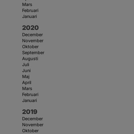
Mars
Februari
Januari
År:
2020
December
November
Oktober
September
Augusti
Juli
Juni
Maj
April
Mars
Februari
Januari
År:
2019
December
November
Oktober