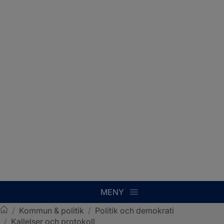
MENY
/
Kommun & politik
/
Politik och demokrati
/
Kallelser och protokoll
Sotenäs kommun