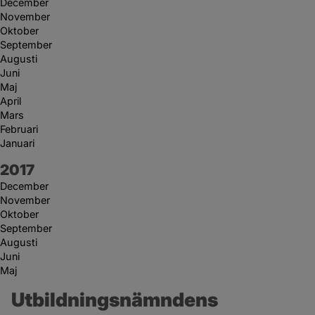
December
November
Oktober
September
Augusti
Juni
Maj
April
Mars
Februari
Januari
År:
2017
December
November
Oktober
September
Augusti
Juni
Maj
Utbildningsnämndens 