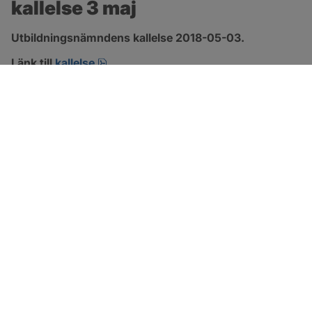
kallelse 3 maj
Utbildningsnämndens kallelse 2018-05-03.
pdf.
Länk till 
kallelse
SOTENÄS KOMMUN
Besöksadress
Parkgatan 46
456 80 Kungshamn
Hitta hit