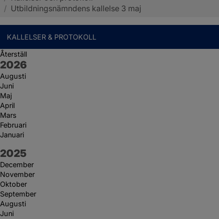
/
Utbildningsnämndens kallelse 3 maj
KALLELSER & PROTOKOLL
Återställ
År:
2026
Augusti
Juni
Maj
April
Mars
Februari
Januari
År:
2025
December
November
Oktober
September
Augusti
Juni