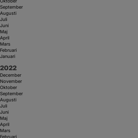
Oktober
September
Augusti
Juli
Juni
Maj
April
Mars
Februari
Januari
År:
2022
December
November
Oktober
September
Augusti
Juli
Juni
Maj
April
Mars
Februari