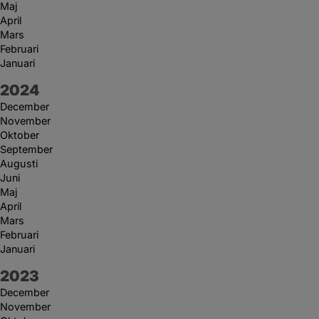
Maj
April
Mars
Februari
Januari
År:
2024
December
November
Oktober
September
Augusti
Juni
Maj
April
Mars
Februari
Januari
År:
2023
December
November