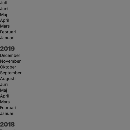
Juli
Juni
Maj
April
Mars
Februari
Januari
År:
2019
December
November
Oktober
September
Augusti
Juni
Maj
April
Mars
Februari
Januari
År:
2018