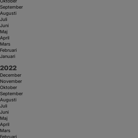
Oktober
September
Augusti
Juli
Juni
Maj
April
Mars
Februari
Januari
År:
2022
December
November
Oktober
September
Augusti
Juli
Juni
Maj
April
Mars
Februari