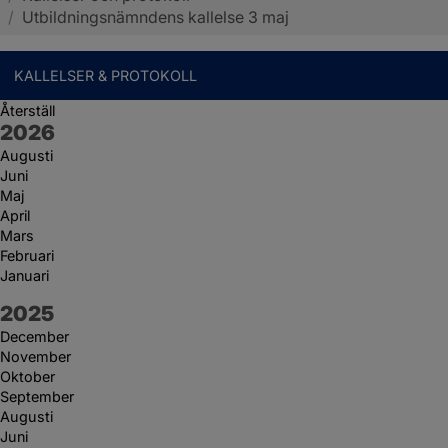
/
Utbildningsnämndens kallelse 3 maj
KALLELSER & PROTOKOLL
Återställ
År:
2026
Augusti
Juni
Maj
April
Mars
Februari
Januari
År:
2025
December
November
Oktober
September
Augusti
Juni