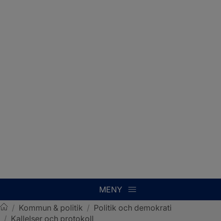
MENY
/
Kommun & politik
/
Politik och demokrati
/
Kallelser och protokoll
Sotenäs kommun