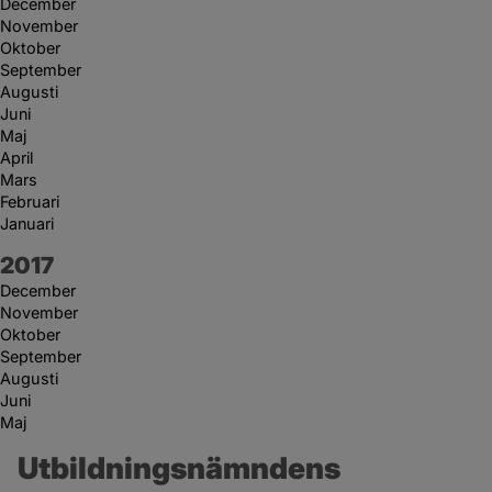
December
November
Oktober
September
Augusti
Juni
Maj
April
Mars
Februari
Januari
År:
2017
December
November
Oktober
September
Augusti
Juni
Maj
Utbildningsnämndens 