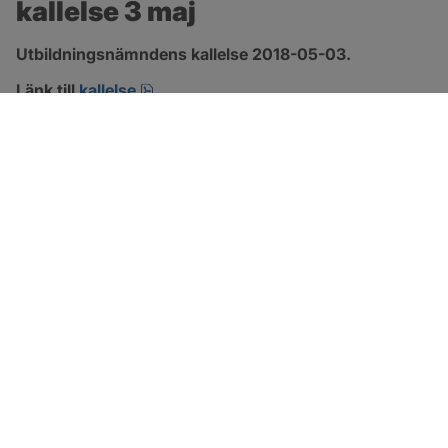
kallelse 3 maj
Utbildningsnämndens kallelse 2018-05-03.
pdf.
Länk till 
kallelse
SOTENÄS KOMMUN
Besöksadress
Parkgatan 46
456 80 Kungshamn
Hitta hit