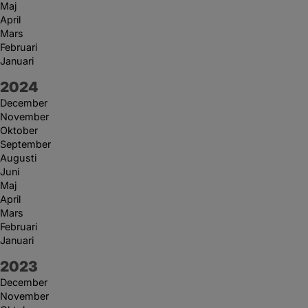
Maj
April
Mars
Februari
Januari
År:
2024
December
November
Oktober
September
Augusti
Juni
Maj
April
Mars
Februari
Januari
År:
2023
December
November