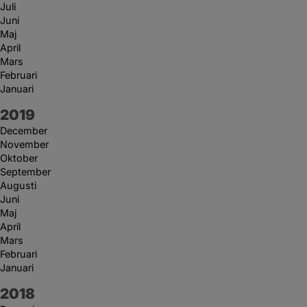
Juli
Juni
Maj
April
Mars
Februari
Januari
År:
2019
December
November
Oktober
September
Augusti
Juni
Maj
April
Mars
Februari
Januari
År:
2018