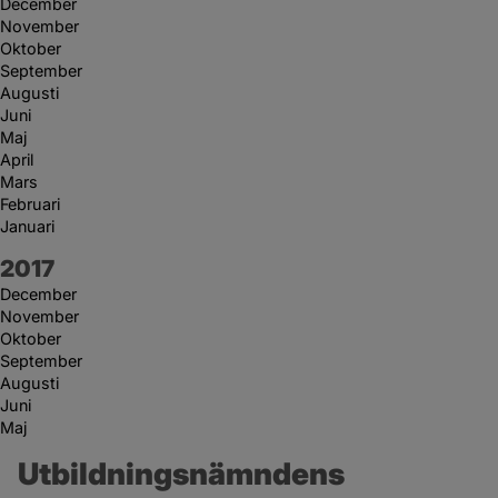
December
November
Oktober
September
Augusti
Juni
Maj
April
Mars
Februari
Januari
År:
2017
December
November
Oktober
September
Augusti
Juni
Maj
Utbildningsnämndens 