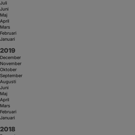
Juli
Juni
Maj
April
Mars
Februari
Januari
År:
2019
December
November
Oktober
September
Augusti
Juni
Maj
April
Mars
Februari
Januari
År:
2018