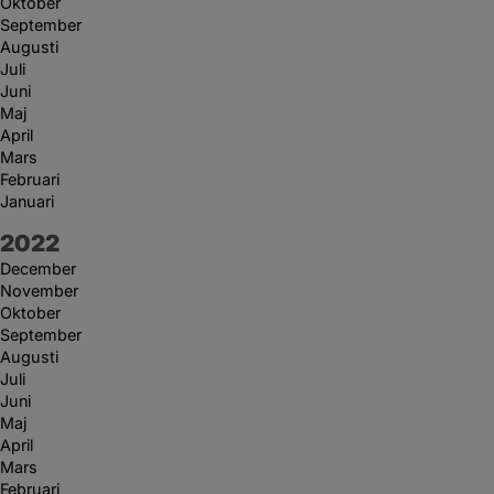
Oktober
September
Augusti
Juli
Juni
Maj
April
Mars
Februari
Januari
År:
2022
December
November
Oktober
September
Augusti
Juli
Juni
Maj
April
Mars
Februari