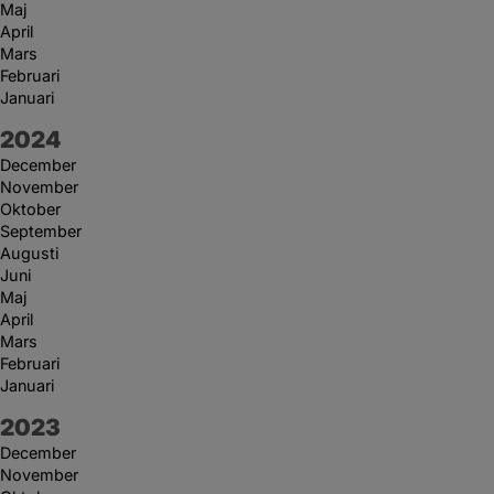
Maj
April
Mars
Februari
Januari
År:
2024
December
November
Oktober
September
Augusti
Juni
Maj
April
Mars
Februari
Januari
År:
2023
December
November