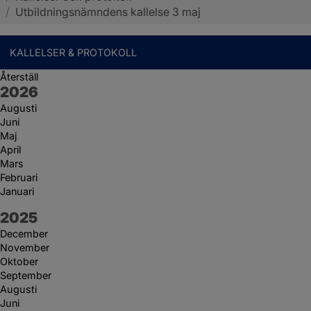
/
Utbildningsnämndens kallelse 3 maj
KALLELSER & PROTOKOLL
Återställ
År:
2026
Augusti
Juni
Maj
April
Mars
Februari
Januari
År:
2025
December
November
Oktober
September
Augusti
Juni