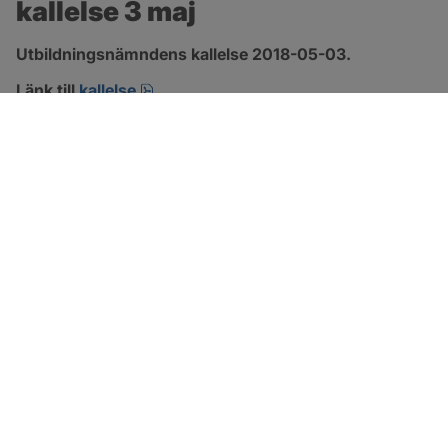
kallelse 3 maj
Utbildningsnämndens kallelse 2018-05-03.
pdf.
Länk till 
kallelse
SOTENÄS KOMMUN
Besöksadress
Parkgatan 46
456 80 Kungshamn
Hitta hit