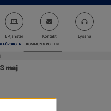
E-tjänster
Kontakt
Lyssna
 & FÖRSKOLA
KOMMUN & POLITIK
j
 3 maj