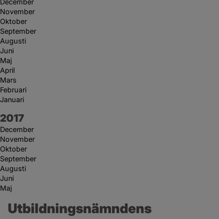
December
November
Oktober
September
Augusti
Juni
Maj
April
Mars
Februari
Januari
År:
2017
December
November
Oktober
September
Augusti
Juni
Maj
Utbildningsnämndens 