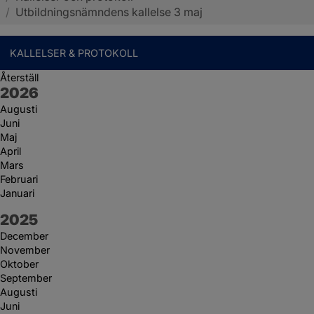
/
Utbildningsnämndens kallelse 3 maj
KALLELSER & PROTOKOLL
Återställ
År:
2026
Augusti
Juni
Maj
April
Mars
Februari
Januari
År:
2025
December
November
Oktober
September
Augusti
Juni