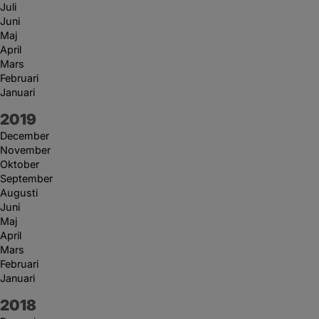
Juli
Juni
Maj
April
Mars
Februari
Januari
År:
2019
December
November
Oktober
September
Augusti
Juni
Maj
April
Mars
Februari
Januari
År:
2018