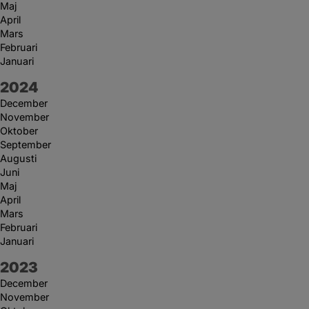
Maj
April
Mars
Februari
Januari
År:
2024
December
November
Oktober
September
Augusti
Juni
Maj
April
Mars
Februari
Januari
År:
2023
December
November