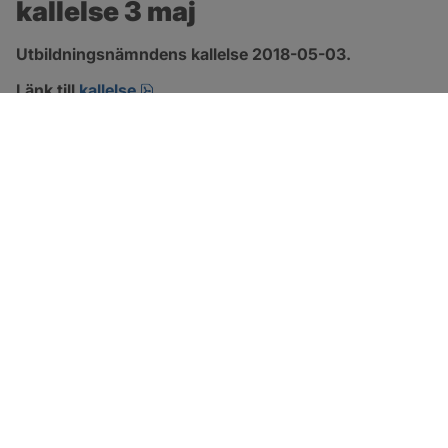
kallelse 3 maj
Utbildningsnämndens kallelse 2018-05-03.
pdf.
Länk till 
kallelse
SOTENÄS KOMMUN
Besöksadress
Parkgatan 46
456 80 Kungshamn
Hitta hit