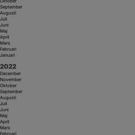
Oktober
September
Augusti
Juli
Juni
Maj
April
Mars
Februari
Januari
År:
2022
December
November
Oktober
September
Augusti
Juli
Juni
Maj
April
Mars
Februari