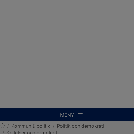
MENY
/
Kommun & politik
/
Politik och demokrati
/
Kallelser och protokoll
Sotenäs kommun