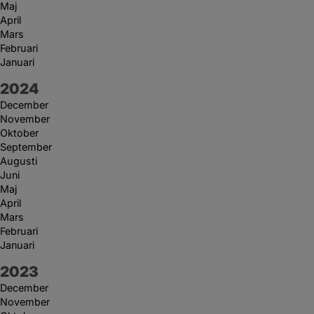
Maj
April
Mars
Februari
Januari
År:
2024
December
November
Oktober
September
Augusti
Juni
Maj
April
Mars
Februari
Januari
År:
2023
December
November