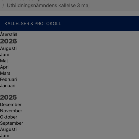
/
Utbildningsnämndens kallelse 3 maj
KALLELSER & PROTOKOLL
Återställ
År:
2026
Augusti
Juni
Maj
April
Mars
Februari
Januari
År:
2025
December
November
Oktober
September
Augusti
Juni