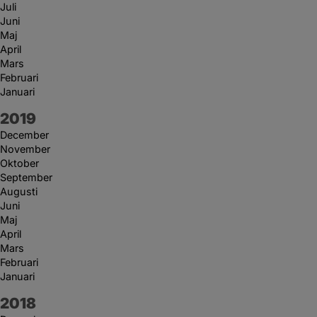
Juli
Juni
Maj
April
Mars
Februari
Januari
År:
2019
December
November
Oktober
September
Augusti
Juni
Maj
April
Mars
Februari
Januari
År:
2018