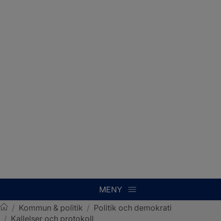
MENY
/
Kommun & politik
/
Politik och demokrati
/
Kallelser och protokoll
Sotenäs kommun