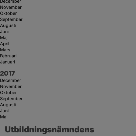
December
November
Oktober
September
Augusti
Juni
Maj
April
Mars
Februari
Januari
År:
2017
December
November
Oktober
September
Augusti
Juni
Maj
Utbildningsnämndens 