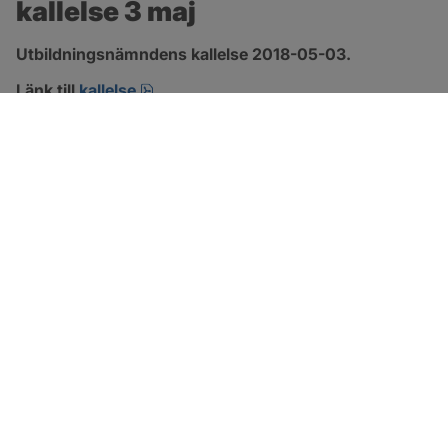
kallelse 3 maj
Utbildningsnämndens kallelse 2018-05-03.
pdf.
Länk till 
kallelse
SOTENÄS KOMMUN
Besöksadress
Parkgatan 46
456 80 Kungshamn
Hitta hit