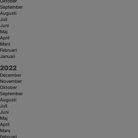
Oktober
September
Augusti
Juli
Juni
Maj
April
Mars
Februari
Januari
År:
2022
December
November
Oktober
September
Augusti
Juli
Juni
Maj
April
Mars
Februari