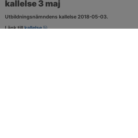
kallelse 3 maj
Utbildningsnämndens kallelse 2018-05-03.
pdf.
Länk till 
kallelse
SOTENÄS KOMMUN
Besöksadress
Parkgatan 46
456 80 Kungshamn
Hitta hit