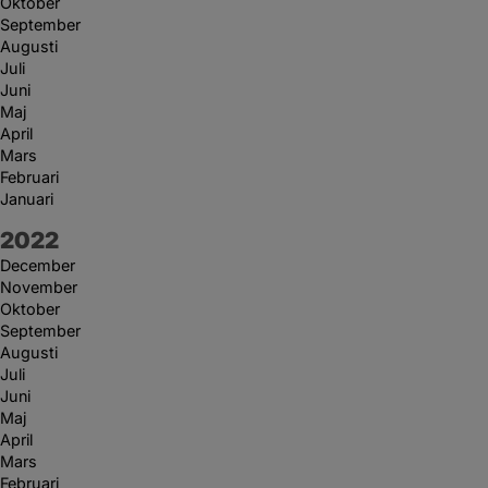
Oktober
September
Augusti
Juli
Juni
Maj
April
Mars
Februari
Januari
År:
2022
December
November
Oktober
September
Augusti
Juli
Juni
Maj
April
Mars
Februari