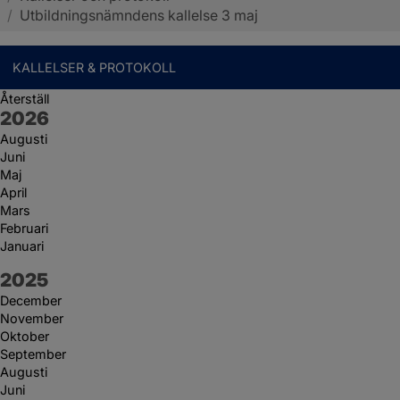
/
Utbildningsnämndens kallelse 3 maj
KALLELSER & PROTOKOLL
Återställ
År:
2026
Augusti
Juni
Maj
April
Mars
Februari
Januari
År:
2025
December
November
Oktober
September
Augusti
Juni