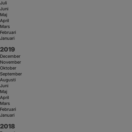
Juli
Juni
Maj
April
Mars
Februari
Januari
År:
2019
December
November
Oktober
September
Augusti
Juni
Maj
April
Mars
Februari
Januari
År:
2018