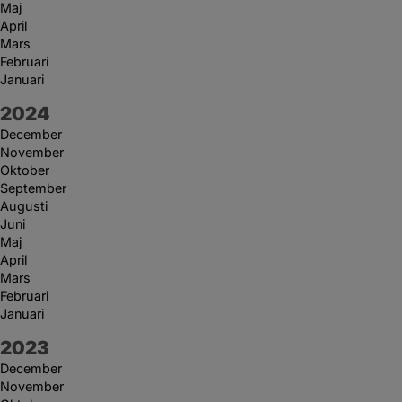
Maj
April
Mars
Februari
Januari
År:
2024
December
November
Oktober
September
Augusti
Juni
Maj
April
Mars
Februari
Januari
År:
2023
December
November