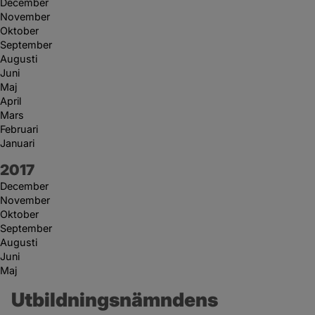
December
November
Oktober
September
Augusti
Juni
Maj
April
Mars
Februari
Januari
År:
2017
December
November
Oktober
September
Augusti
Juni
Maj
Utbildningsnämndens 