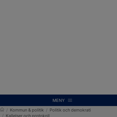
MENY
/
Kommun & politik
/
Politik och demokrati
/
Kallelser och protokoll
Sotenäs kommun