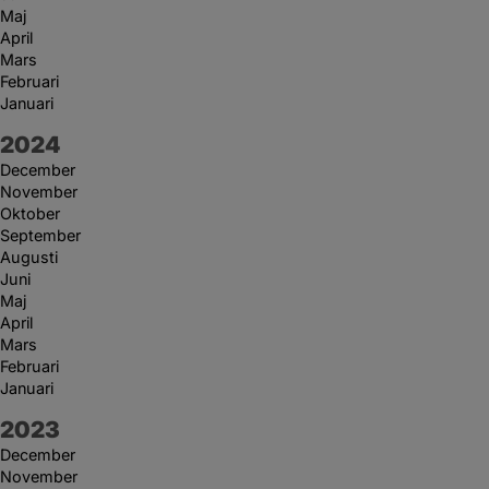
Maj
April
Mars
Februari
Januari
År:
2024
December
November
Oktober
September
Augusti
Juni
Maj
April
Mars
Februari
Januari
År:
2023
December
November