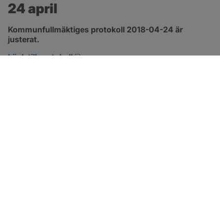
24 april
Kommunfullmäktiges protokoll 2018-04-24 är 
justerat.
pdf, 2.9 MB, öppnas i nytt fönster.
Länk till protokoll
SOTENÄS KOMMUN
Besöksadress
Parkgatan 46
456 80 Kungshamn
Hitta hit