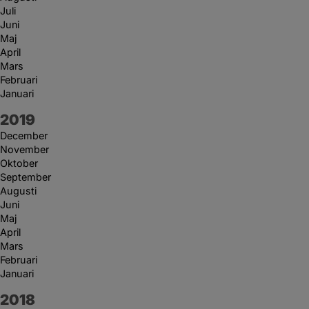
Juli
Juni
Maj
April
Mars
Februari
Januari
År:
2019
December
November
Oktober
September
Augusti
Juni
Maj
April
Mars
Februari
Januari
År:
2018