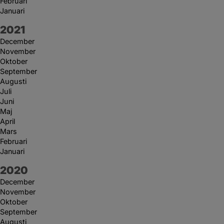
Februari
Januari
År:
2021
December
November
Oktober
September
Augusti
Juli
Juni
Maj
April
Mars
Februari
Januari
År:
2020
December
November
Oktober
September
Augusti