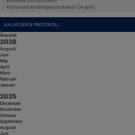
/
Kallelser och protokoll
Sotenäs kommun
/
Kommunfullmäktiges protokoll 24 april
KALLELSER & PROTOKOLL
Återställ
År:
2026
Augusti
Juni
Maj
April
Mars
Februari
Januari
År:
2025
December
November
Oktober
September
Augusti
Juni