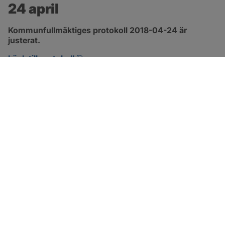
24 april
Kommunfullmäktiges protokoll 2018-04-24 är 
justerat.
pdf, 2.9 MB, öppnas i nytt fönster.
Länk till protokoll
SOTENÄS KOMMUN
Besöksadress
Parkgatan 46
456 80 Kungshamn
Hitta hit