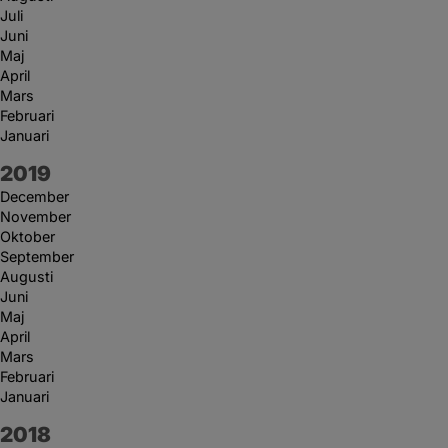
Juli
Juni
Maj
April
Mars
Februari
Januari
År:
2019
December
November
Oktober
September
Augusti
Juni
Maj
April
Mars
Februari
Januari
År:
2018