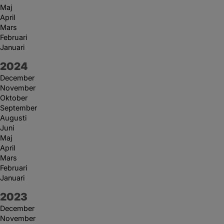
Maj
April
Mars
Februari
Januari
År:
2024
December
November
Oktober
September
Augusti
Juni
Maj
April
Mars
Februari
Januari
År:
2023
December
November