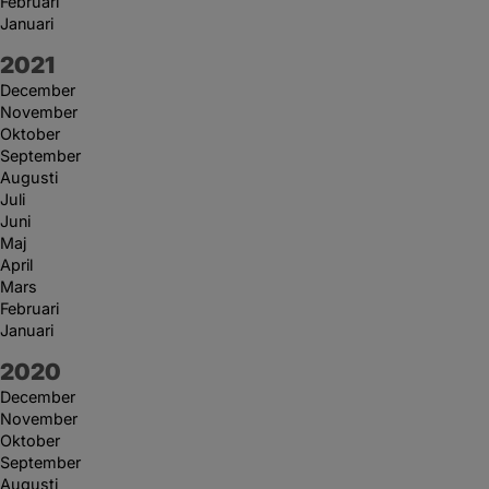
Februari
Januari
År:
2021
December
November
Oktober
September
Augusti
Juli
Juni
Maj
April
Mars
Februari
Januari
År:
2020
December
November
Oktober
September
Augusti