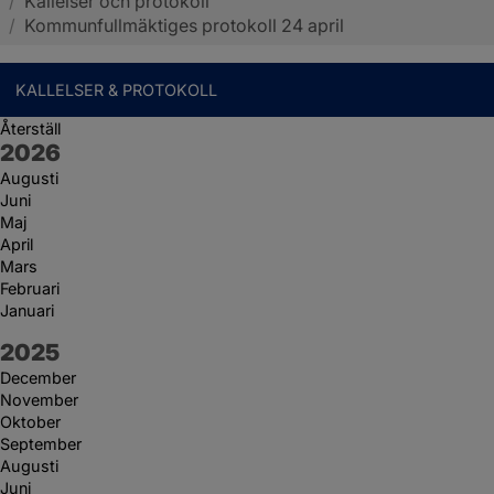
/
Kallelser och protokoll
Sotenäs kommun
/
Kommunfullmäktiges protokoll 24 april
KALLELSER & PROTOKOLL
Återställ
År:
2026
Augusti
Juni
Maj
April
Mars
Februari
Januari
År:
2025
December
November
Oktober
September
Augusti
Juni