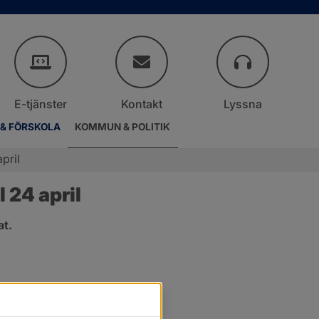
E-tjänster
Kontakt
Lyssna
 & FÖRSKOLA
KOMMUN & POLITIK
pril
 24 april
at.
.