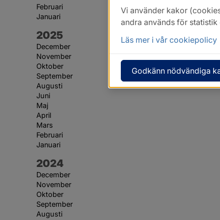
Februari
Vi använder kakor (cookies
Januari
andra används för statisti
År:
2025
Läs mer i vår cookiepolicy
December
November
Oktober
Godkänn nödvändiga k
September
Augusti
Juni
Maj
April
Mars
Februari
Januari
År:
2024
December
November
Oktober
September
Augusti