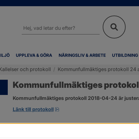
Sök
på
webbplatsen
ILJÖ
UPPLEVA & GÖRA
NÄRINGSLIV & ARBETE
UTBILDNING
Kallelser och protokoll
/
Kommunfullmäktiges protokoll 24 a
Kommunfullmäktiges protokoll
Kommunfullmäktiges protokoll 2018-04-24 är juster
pdf, 2.9 MB, öppnas i nytt fönster
Länk till protokoll