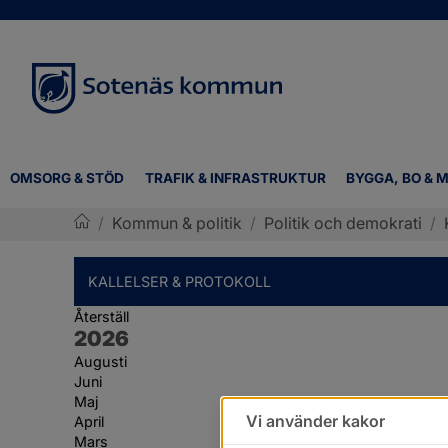
OMSORG & STÖD
TRAFIK & INFRASTRUKTUR
BYGGA, BO & M
/
Kommun & politik
/
Politik och demokrati
/
Sotenäs kommun
KALLELSER & PROTOKOLL
Återställ
År:
2026
Augusti
Juni
Maj
Vi använder kakor
April
Mars