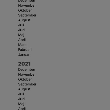
December
November
Oktober
September
Augusti
Juli
Juni
Maj
April
Mars
Februari
Januari
År:
2021
December
November
Oktober
September
Augusti
Juli
Juni
Maj
April