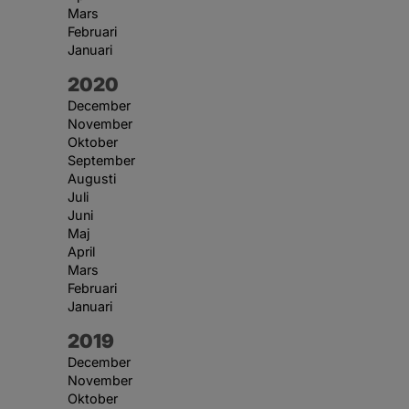
Mars
Februari
Januari
År:
2020
December
November
Oktober
September
Augusti
Juli
Juni
Maj
April
Mars
Februari
Januari
År:
2019
December
November
Oktober