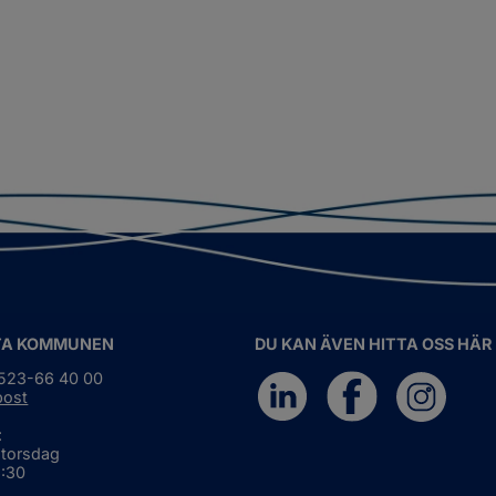
TA KOMMUNEN
DU KAN ÄVEN HITTA OSS HÄR
0523-66 40 00
post
:
 torsdag
6:30