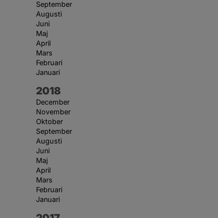
September
Augusti
Juni
Maj
April
Mars
Februari
Januari
År:
2018
December
November
Oktober
September
Augusti
Juni
Maj
April
Mars
Februari
Januari
År:
2017