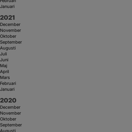
Februari
Januari
År:
2021
December
November
Oktober
September
Augusti
Juli
Juni
Maj
April
Mars
Februari
Januari
År:
2020
December
November
Oktober
September
Augusti