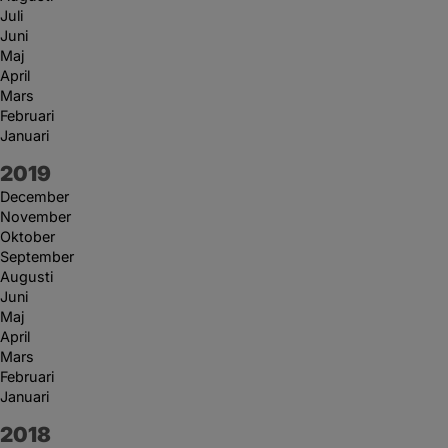
Juli
Juni
Maj
April
Mars
Februari
Januari
År:
2019
December
November
Oktober
September
Augusti
Juni
Maj
April
Mars
Februari
Januari
År:
2018