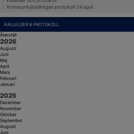
/
Kallelser och protokoll
Sotenäs kommun
/
Kommunfullmäktiges protokoll 24 april
KALLELSER & PROTOKOLL
Återställ
År:
2026
Augusti
Juni
Maj
April
Mars
Februari
Januari
År:
2025
December
November
Oktober
September
Augusti
Juni