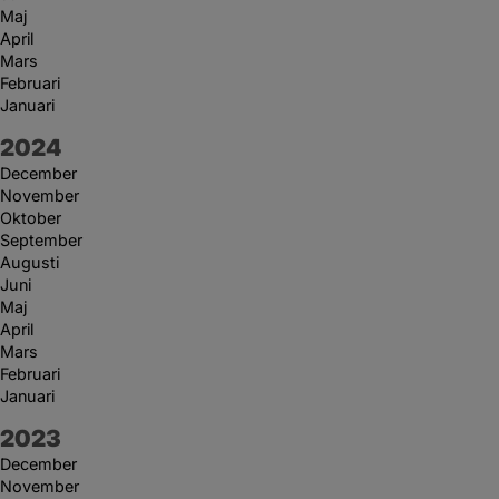
Maj
April
Mars
Februari
Januari
År:
2024
December
November
Oktober
September
Augusti
Juni
Maj
April
Mars
Februari
Januari
År:
2023
December
November