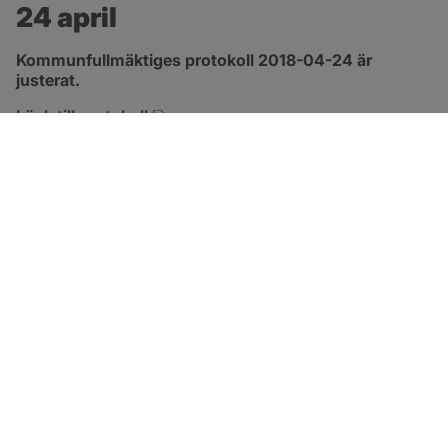
24 april
Kommunfullmäktiges protokoll 2018-04-24 är 
justerat.
pdf, 2.9 MB, öppnas i nytt fönster.
Länk till protokoll
SOTENÄS KOMMUN
Besöksadress
Parkgatan 46
456 80 Kungshamn
Hitta hit