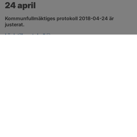
24 april
Kommunfullmäktiges protokoll 2018-04-24 är 
justerat.
pdf, 2.9 MB, öppnas i nytt fönster.
Länk till protokoll
SOTENÄS KOMMUN
Besöksadress
Parkgatan 46
456 80 Kungshamn
Hitta hit