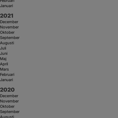
Februari
Januari
År:
2021
December
November
Oktober
September
Augusti
Juli
Juni
Maj
April
Mars
Februari
Januari
År:
2020
December
November
Oktober
September
Augusti