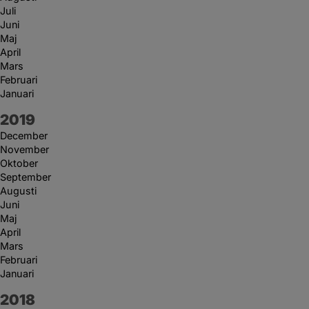
Juli
Juni
Maj
April
Mars
Februari
Januari
År:
2019
December
November
Oktober
September
Augusti
Juni
Maj
April
Mars
Februari
Januari
År:
2018