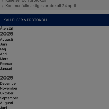
/
Kallelser och protokoll
Sotenäs kommun
/
Kommunfullmäktiges protokoll 24 april
KALLELSER & PROTOKOLL
Återställ
År:
2026
Augusti
Juni
Maj
April
Mars
Februari
Januari
År:
2025
December
November
Oktober
September
Augusti
Juni