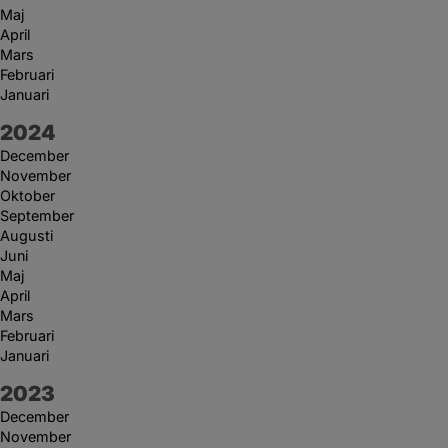
Maj
April
Mars
Februari
Januari
År:
2024
December
November
Oktober
September
Augusti
Juni
Maj
April
Mars
Februari
Januari
År:
2023
December
November