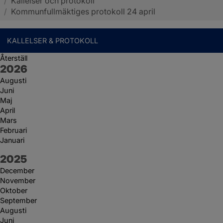
/
Kallelser och protokoll
Sotenäs kommun
/
Kommunfullmäktiges protokoll 24 april
KALLELSER & PROTOKOLL
Återställ
År:
2026
Augusti
Juni
Maj
April
Mars
Februari
Januari
År:
2025
December
November
Oktober
September
Augusti
Juni