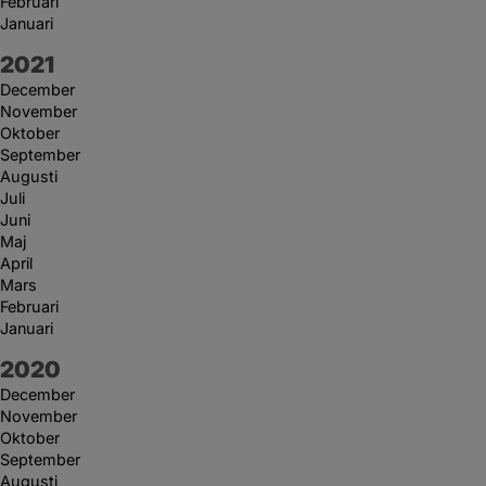
Februari
Januari
År:
2021
December
November
Oktober
September
Augusti
Juli
Juni
Maj
April
Mars
Februari
Januari
År:
2020
December
November
Oktober
September
Augusti