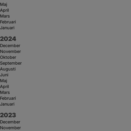
Maj
April
Mars
Februari
Januari
År:
2024
December
November
Oktober
September
Augusti
Juni
Maj
April
Mars
Februari
Januari
År:
2023
December
November