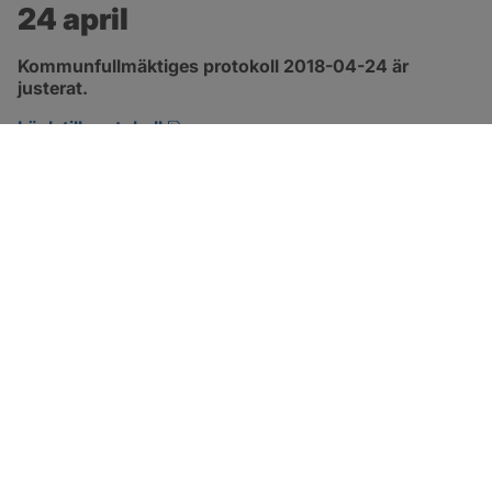
24 april
Kommunfullmäktiges protokoll 2018-04-24 är 
justerat.
pdf, 2.9 MB, öppnas i nytt fönster.
Länk till protokoll
SOTENÄS KOMMUN
Besöksadress
Parkgatan 46
456 80 Kungshamn
Hitta hit