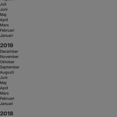
Juli
Juni
Maj
April
Mars
Februari
Januari
År:
2019
December
November
Oktober
September
Augusti
Juni
Maj
April
Mars
Februari
Januari
År:
2018