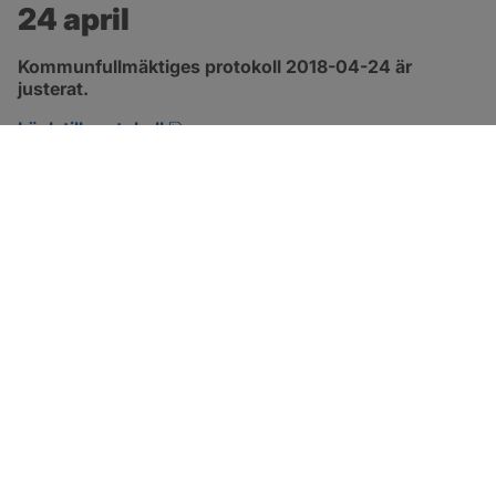
24 april
Kommunfullmäktiges protokoll 2018-04-24 är 
justerat.
pdf, 2.9 MB, öppnas i nytt fönster.
Länk till protokoll
SOTENÄS KOMMUN
Besöksadress
Parkgatan 46
456 80 Kungshamn
Hitta hit