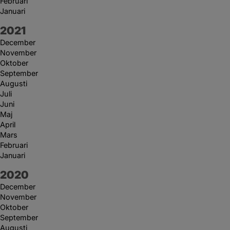
Februari
Januari
År:
2021
December
November
Oktober
September
Augusti
Juli
Juni
Maj
April
Mars
Februari
Januari
År:
2020
December
November
Oktober
September
Augusti