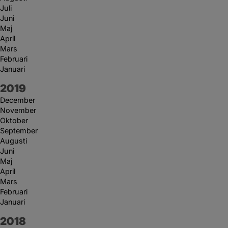
Juli
Juni
Maj
April
Mars
Februari
Januari
År:
2019
December
November
Oktober
September
Augusti
Juni
Maj
April
Mars
Februari
Januari
År:
2018