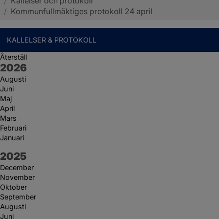
/
Kallelser och protokoll
Sotenäs kommun
/
Kommunfullmäktiges protokoll 24 april
KALLELSER & PROTOKOLL
Återställ
År:
2026
Augusti
Juni
Maj
April
Mars
Februari
Januari
År:
2025
December
November
Oktober
September
Augusti
Juni