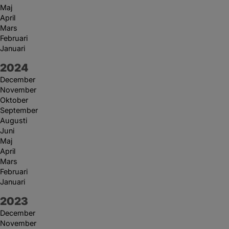
Maj
April
Mars
Februari
Januari
År:
2024
December
November
Oktober
September
Augusti
Juni
Maj
April
Mars
Februari
Januari
År:
2023
December
November