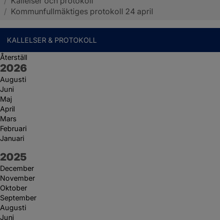
/
Kallelser och protokoll
Sotenäs kommun
/
Kommunfullmäktiges protokoll 24 april
KALLELSER & PROTOKOLL
Återställ
År:
2026
Augusti
Juni
Maj
April
Mars
Februari
Januari
År:
2025
December
November
Oktober
September
Augusti
Juni