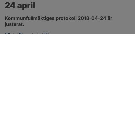
24 april
Kommunfullmäktiges protokoll 2018-04-24 är 
justerat.
pdf, 2.9 MB, öppnas i nytt fönster.
Länk till protokoll
SOTENÄS KOMMUN
Besöksadress
Parkgatan 46
456 80 Kungshamn
Hitta hit