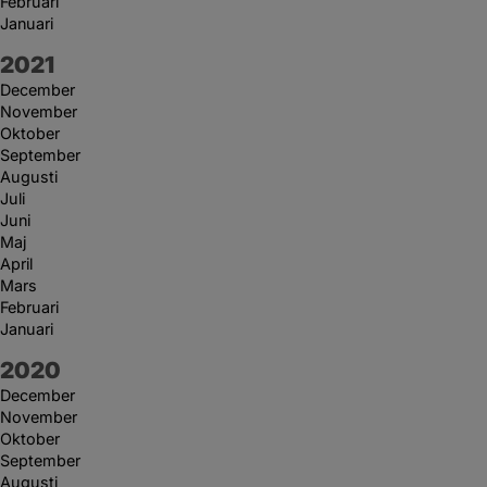
Februari
Januari
År:
2021
December
November
Oktober
September
Augusti
Juli
Juni
Maj
April
Mars
Februari
Januari
År:
2020
December
November
Oktober
September
Augusti