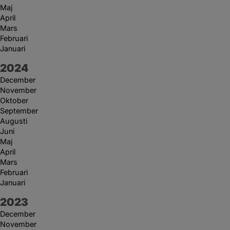
Maj
April
Mars
Februari
Januari
År:
2024
December
November
Oktober
September
Augusti
Juni
Maj
April
Mars
Februari
Januari
År:
2023
December
November