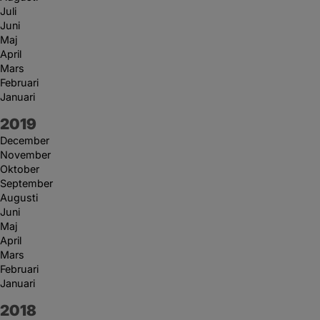
Juli
Juni
Maj
April
Mars
Februari
Januari
År:
2019
December
November
Oktober
September
Augusti
Juni
Maj
April
Mars
Februari
Januari
År:
2018