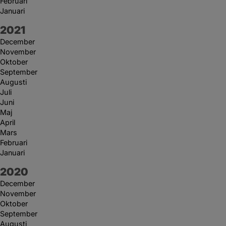
Februari
Januari
År:
2021
December
November
Oktober
September
Augusti
Juli
Juni
Maj
April
Mars
Februari
Januari
År:
2020
December
November
Oktober
September
Augusti