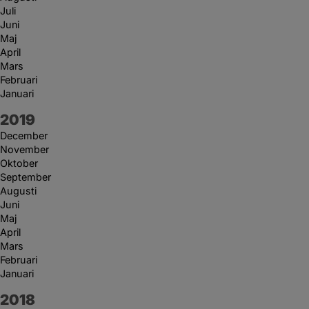
Juli
Juni
Maj
April
Mars
Februari
Januari
År:
2019
December
November
Oktober
September
Augusti
Juni
Maj
April
Mars
Februari
Januari
År:
2018