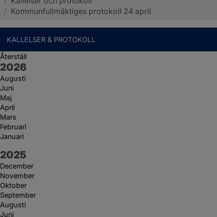
/
Kallelser och protokoll
Sotenäs kommun
/
Kommunfullmäktiges protokoll 24 april
KALLELSER & PROTOKOLL
Återställ
År:
2026
Augusti
Juni
Maj
April
Mars
Februari
Januari
År:
2025
December
November
Oktober
September
Augusti
Juni