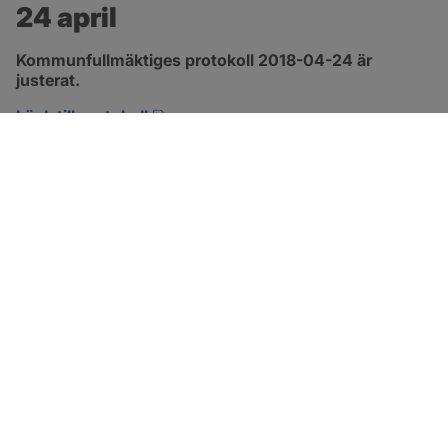
24 april
Kommunfullmäktiges protokoll 2018-04-24 är 
justerat.
pdf, 2.9 MB, öppnas i nytt fönster.
Länk till protokoll
SOTENÄS KOMMUN
Besöksadress
Parkgatan 46
456 80 Kungshamn
Hitta hit