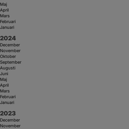
Maj
April
Mars
Februari
Januari
År:
2024
December
November
Oktober
September
Augusti
Juni
Maj
April
Mars
Februari
Januari
År:
2023
December
November