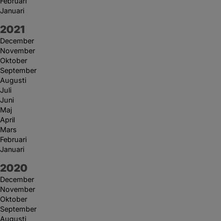
Februari
Januari
År:
2021
December
November
Oktober
September
Augusti
Juli
Juni
Maj
April
Mars
Februari
Januari
År:
2020
December
November
Oktober
September
Augusti