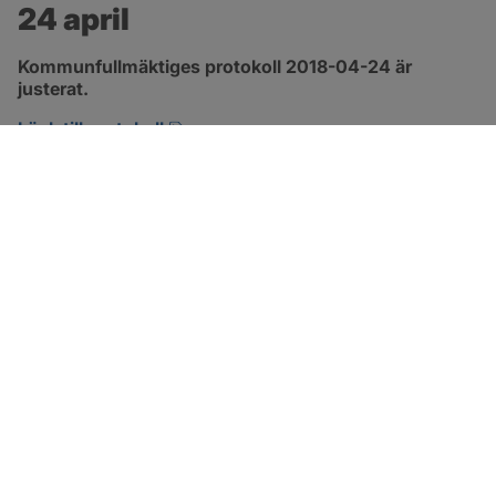
24 april
Kommunfullmäktiges protokoll 2018-04-24 är 
justerat.
pdf, 2.9 MB, öppnas i nytt fönster.
Länk till protokoll
SOTENÄS KOMMUN
Besöksadress
Parkgatan 46
456 80 Kungshamn
Hitta hit