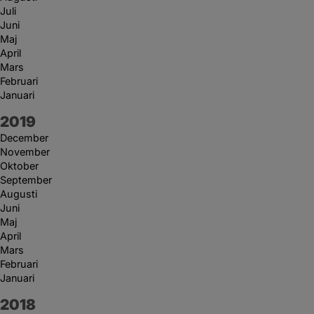
Juli
Juni
Maj
April
Mars
Februari
Januari
År:
2019
December
November
Oktober
September
Augusti
Juni
Maj
April
Mars
Februari
Januari
År:
2018