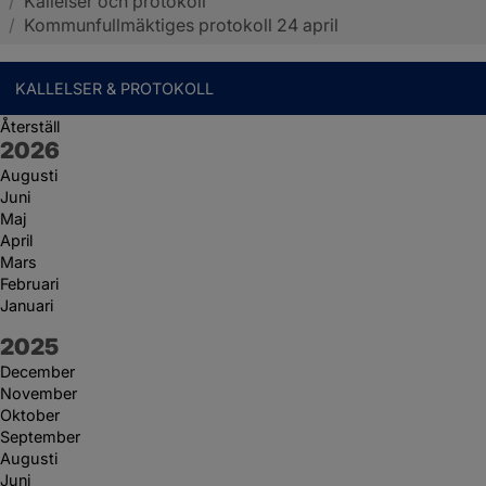
/
Kallelser och protokoll
Sotenäs kommun
/
Kommunfullmäktiges protokoll 24 april
KALLELSER & PROTOKOLL
Återställ
År:
2026
Augusti
Juni
Maj
April
Mars
Februari
Januari
År:
2025
December
November
Oktober
September
Augusti
Juni