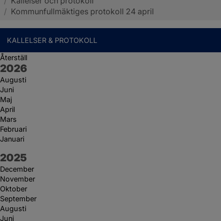
/
Kallelser och protokoll
Sotenäs kommun
/
Kommunfullmäktiges protokoll 24 april
KALLELSER & PROTOKOLL
Återställ
År:
2026
Augusti
Juni
Maj
April
Mars
Februari
Januari
År:
2025
December
November
Oktober
September
Augusti
Juni