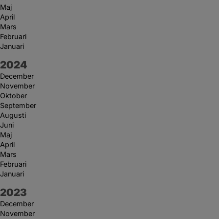
Maj
April
Mars
Februari
Januari
År:
2024
December
November
Oktober
September
Augusti
Juni
Maj
April
Mars
Februari
Januari
År:
2023
December
November