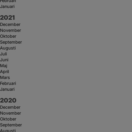
Februari
Januari
År:
2021
December
November
Oktober
September
Augusti
Juli
Juni
Maj
April
Mars
Februari
Januari
År:
2020
December
November
Oktober
September
Augusti