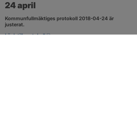
24 april
Kommunfullmäktiges protokoll 2018-04-24 är 
justerat.
pdf, 2.9 MB, öppnas i nytt fönster.
Länk till protokoll
SOTENÄS KOMMUN
Besöksadress
Parkgatan 46
456 80 Kungshamn
Hitta hit