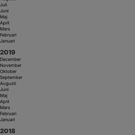
Juli
Juni
Maj
April
Mars
Februari
Januari
År:
2019
December
November
Oktober
September
Augusti
Juni
Maj
April
Mars
Februari
Januari
År:
2018