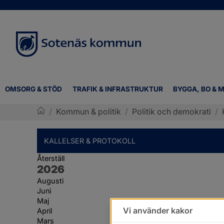
OMSORG & STÖD
TRAFIK & INFRASTRUKTUR
BYGGA, BO & M
/
Kommun & politik
/
Politik och demokrati
/
Sotenäs kommun
KALLELSER & PROTOKOLL
Återställ
År:
2026
Augusti
Juni
Maj
Vi använder kakor
April
Mars