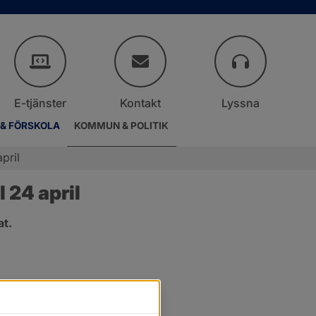
E-tjänster
Kontakt
Lyssna
 & FÖRSKOLA
KOMMUN & POLITIK
pril
 24 april
at.
.