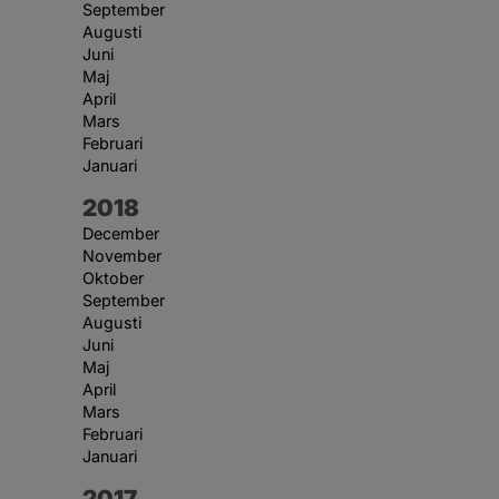
September
Augusti
Juni
Maj
April
Mars
Februari
Januari
År:
2018
December
November
Oktober
September
Augusti
Juni
Maj
April
Mars
Februari
Januari
År:
2017