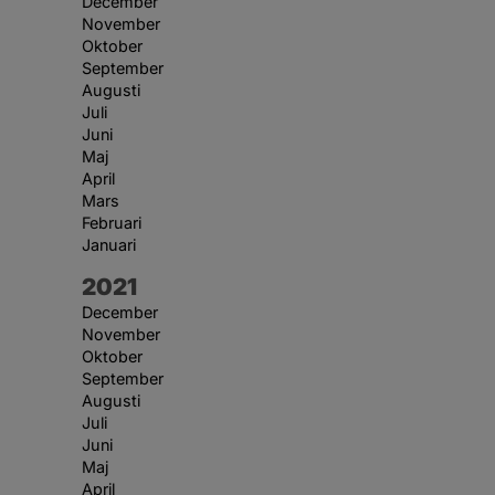
December
November
Oktober
September
Augusti
Juli
Juni
Maj
April
Mars
Februari
Januari
År:
2021
December
November
Oktober
September
Augusti
Juli
Juni
Maj
April