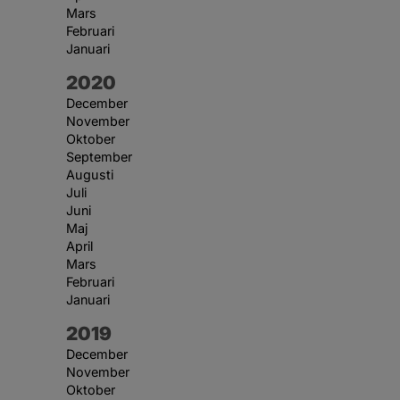
Mars
Februari
Januari
År:
2020
December
November
Oktober
September
Augusti
Juli
Juni
Maj
April
Mars
Februari
Januari
År:
2019
December
November
Oktober