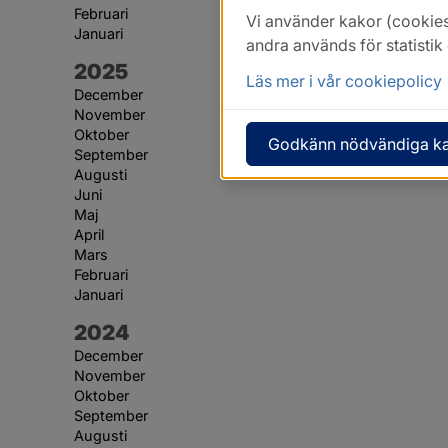
Februari
Vi använder kakor (cookies
Januari
andra används för statisti
År:
2025
Läs mer i vår cookiepolicy
December
November
Oktober
Godkänn nödvändiga k
September
Augusti
Juni
Maj
April
Mars
Februari
Januari
År:
2024
December
November
Oktober
September
Augusti