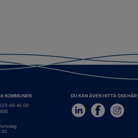
TA KOMMUNEN
DU KAN ÄVEN HITTA OSS HÄR
0523-66 40 00
post
:
 torsdag
6:30