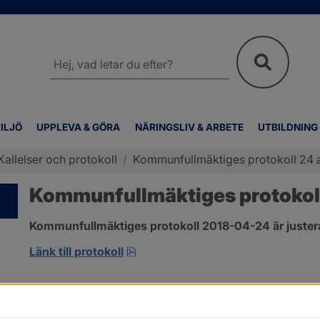
Sök
på
webbplatsen
ILJÖ
UPPLEVA & GÖRA
NÄRINGSLIV & ARBETE
UTBILDNING
Kallelser och protokoll
/
Kommunfullmäktiges protokoll 24 a
Kommunfullmäktiges protokoll
Kommunfullmäktiges protokoll 2018-04-24 är juster
pdf, 2.9 MB, öppnas i nytt fönster
Länk till protokoll