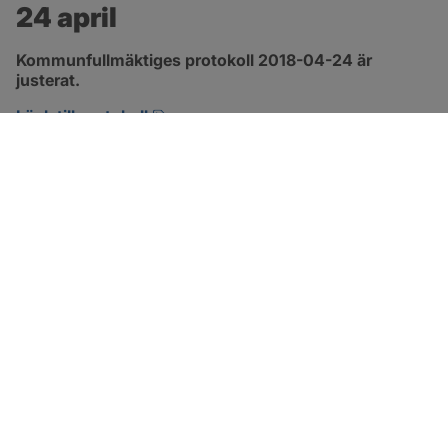
24 april
Kommunfullmäktiges protokoll 2018-04-24 är 
justerat.
pdf, 2.9 MB, öppnas i nytt fönster.
Länk till protokoll
SOTENÄS KOMMUN
Besöksadress
Parkgatan 46
456 80 Kungshamn
Hitta hit