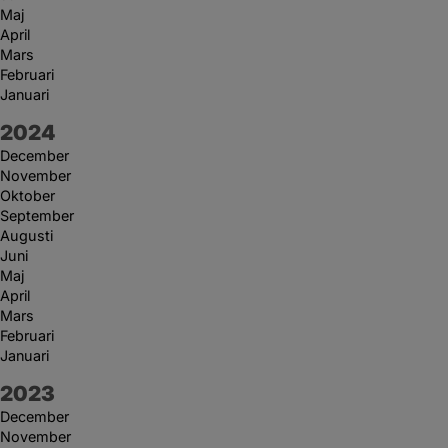
Maj
April
Mars
Februari
Januari
År:
2024
December
November
Oktober
September
Augusti
Juni
Maj
April
Mars
Februari
Januari
År:
2023
December
November