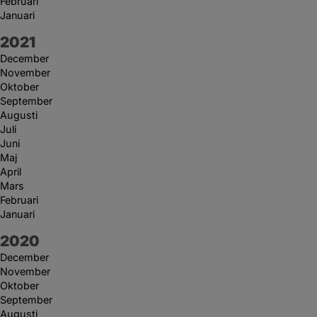
Februari
Januari
År:
2021
December
November
Oktober
September
Augusti
Juli
Juni
Maj
April
Mars
Februari
Januari
År:
2020
December
November
Oktober
September
Augusti