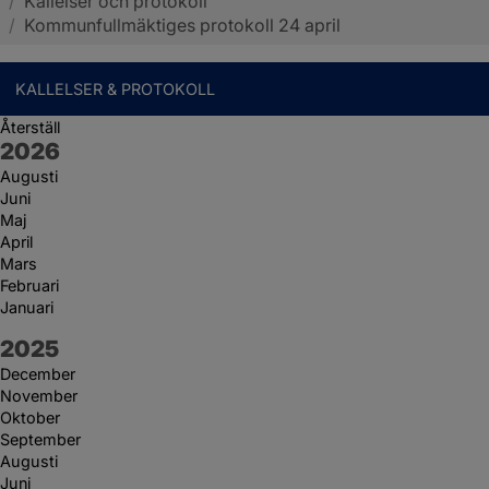
/
Kallelser och protokoll
Sotenäs kommun
/
Kommunfullmäktiges protokoll 24 april
KALLELSER & PROTOKOLL
Återställ
År:
2026
Augusti
Juni
Maj
April
Mars
Februari
Januari
År:
2025
December
November
Oktober
September
Augusti
Juni