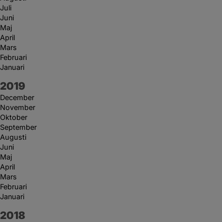
Juli
Juni
Maj
April
Mars
Februari
Januari
År:
2019
December
November
Oktober
September
Augusti
Juni
Maj
April
Mars
Februari
Januari
År:
2018