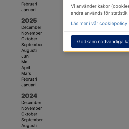
Februari
Vi använder kakor (cookies
Januari
andra används för statisti
År:
2025
Läs mer i vår cookiepolicy
December
November
Oktober
Godkänn nödvändiga k
September
Augusti
Juni
Maj
April
Mars
Februari
Januari
År:
2024
December
November
Oktober
September
Augusti