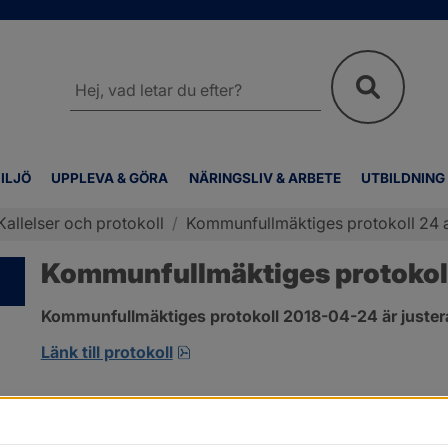
Sök
på
webbplatsen
ILJÖ
UPPLEVA & GÖRA
NÄRINGSLIV & ARBETE
UTBILDNING
Kallelser och protokoll
/
Kommunfullmäktiges protokoll 24 a
Kommunfullmäktiges protokoll
Kommunfullmäktiges protokoll 2018-04-24 är juster
pdf, 2.9 MB, öppnas i nytt fönster
Länk till protokoll