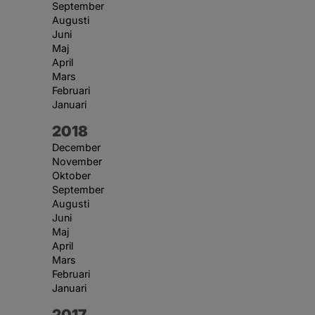
September
Augusti
Juni
Maj
April
Mars
Februari
Januari
År:
2018
December
November
Oktober
September
Augusti
Juni
Maj
April
Mars
Februari
Januari
År:
2017