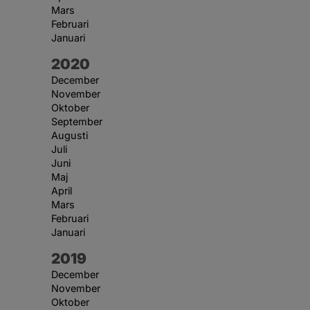
Mars
Februari
Januari
År:
2020
December
November
Oktober
September
Augusti
Juli
Juni
Maj
April
Mars
Februari
Januari
År:
2019
December
November
Oktober