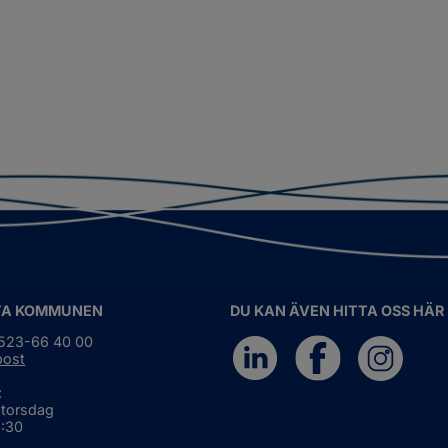
TA KOMMUNEN
DU KAN ÄVEN HITTA OSS HÄR
0523-66 40 00
post
:
 torsdag
6:30