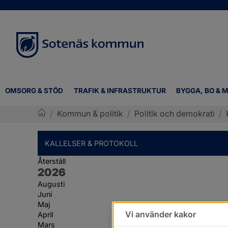
OMSORG & STÖD
TRAFIK & INFRASTRUKTUR
BYGGA, BO & M
/
Kommun & politik
/
Politik och demokrati
/
Sotenäs kommun
KALLELSER & PROTOKOLL
Återställ
År:
2026
Augusti
Juni
Maj
Vi använder kakor
April
Mars