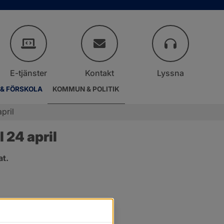
E-tjänster
Kontakt
Lyssna
 & FÖRSKOLA
KOMMUN & POLITIK
pril
 24 april
at.
.