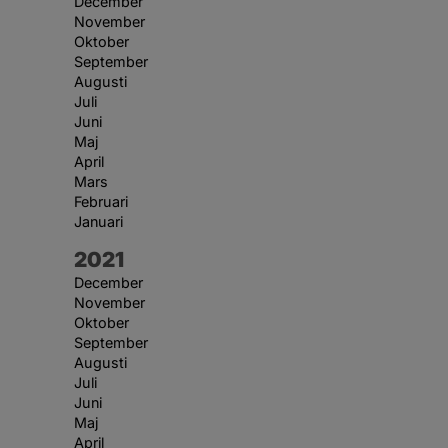
December
November
Oktober
September
Augusti
Juli
Juni
Maj
April
Mars
Februari
Januari
År:
2021
December
November
Oktober
September
Augusti
Juli
Juni
Maj
April