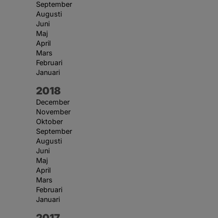
September
Augusti
Juni
Maj
April
Mars
Februari
Januari
År:
2018
December
November
Oktober
September
Augusti
Juni
Maj
April
Mars
Februari
Januari
År:
2017