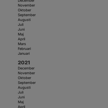
December
November
Oktober
September
Augusti
Juli
Juni
Maj
April
Mars
Februari
Januari
År:
2021
December
November
Oktober
September
Augusti
Juli
Juni
Maj
April