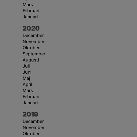
Mars
Februari
Januari
År:
2020
December
November
Oktober
September
Augusti
Juli
Juni
Maj
April
Mars
Februari
Januari
År:
2019
December
November
Oktober