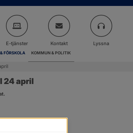
E-tjänster
Kontakt
Lyssna
 & FÖRSKOLA
KOMMUN & POLITIK
pril
 24 april
at.
.