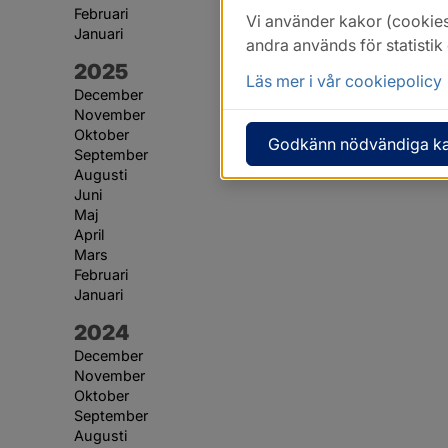
Februari
Vi använder kakor (cookies
Januari
andra används för statisti
År:
2025
Läs mer i vår cookiepolicy
December
November
Oktober
Godkänn nödvändiga k
September
Augusti
Juni
Maj
April
Mars
Februari
Januari
År:
2024
December
November
Oktober
September
Augusti