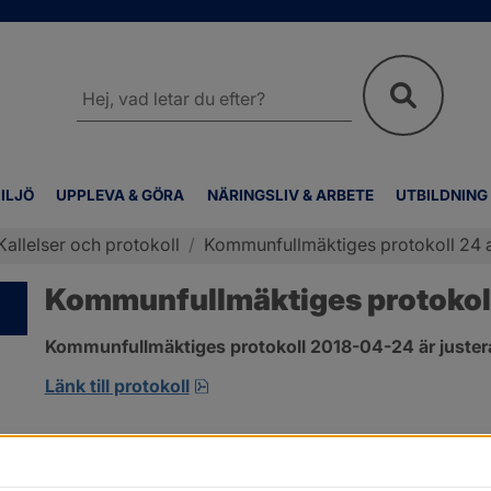
Sök
på
webbplatsen
ILJÖ
UPPLEVA & GÖRA
NÄRINGSLIV & ARBETE
UTBILDNING
Kallelser och protokoll
/
Kommunfullmäktiges protokoll 24 a
Kommunfullmäktiges protokoll
Kommunfullmäktiges protokoll 2018-04-24 är juster
pdf, 2.9 MB, öppnas i nytt fönster
Länk till protokoll