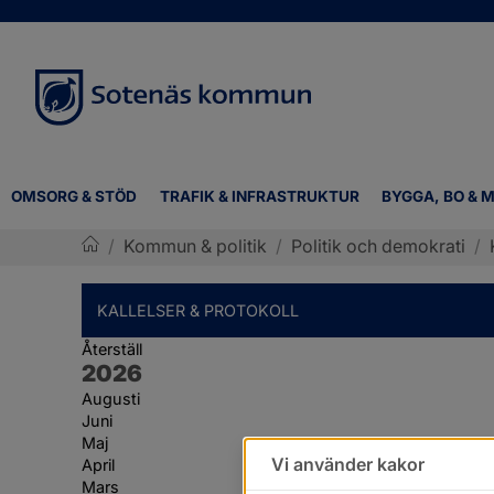
OMSORG & STÖD
TRAFIK & INFRASTRUKTUR
BYGGA, BO & M
/
Kommun & politik
/
Politik och demokrati
/
Sotenäs kommun
KALLELSER & PROTOKOLL
Återställ
År:
2026
Augusti
Juni
Maj
Vi använder kakor
April
Mars