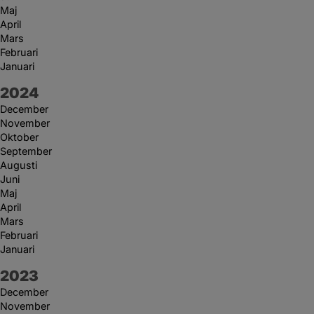
Maj
April
Mars
Februari
Januari
År:
2024
December
November
Oktober
September
Augusti
Juni
Maj
April
Mars
Februari
Januari
År:
2023
December
November