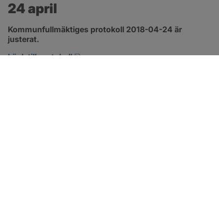
24 april
Kommunfullmäktiges protokoll 2018-04-24 är 
justerat.
pdf, 2.9 MB, öppnas i nytt fönster.
Länk till protokoll
SOTENÄS KOMMUN
Besöksadress
Parkgatan 46
456 80 Kungshamn
Hitta hit