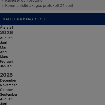
/
Kallelser och protokoll
Sotenäs kommun
/
Kommunfullmäktiges protokoll 24 april
KALLELSER & PROTOKOLL
Återställ
År:
2026
Augusti
Juni
Maj
April
Mars
Februari
Januari
År:
2025
December
November
Oktober
September
Augusti
Juni