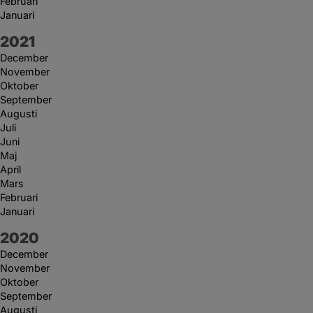
Februari
Januari
År:
2021
December
November
Oktober
September
Augusti
Juli
Juni
Maj
April
Mars
Februari
Januari
År:
2020
December
November
Oktober
September
Augusti