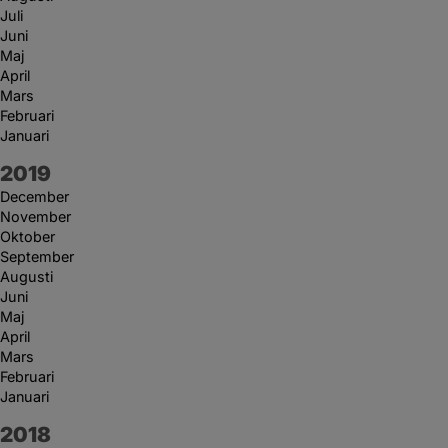
Juli
Juni
Maj
April
Mars
Februari
Januari
År:
2019
December
November
Oktober
September
Augusti
Juni
Maj
April
Mars
Februari
Januari
År:
2018