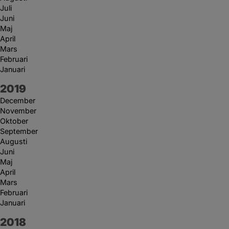
Juli
Juni
Maj
April
Mars
Februari
Januari
År:
2019
December
November
Oktober
September
Augusti
Juni
Maj
April
Mars
Februari
Januari
År:
2018