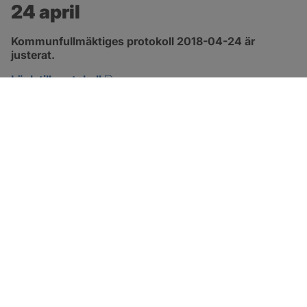
24 april
Kommunfullmäktiges protokoll 2018-04-24 är 
justerat.
pdf, 2.9 MB, öppnas i nytt fönster.
Länk till protokoll
SOTENÄS KOMMUN
Besöksadress
Parkgatan 46
456 80 Kungshamn
Hitta hit