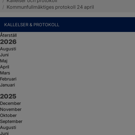
/
Kallelser och protokoll
Sotenäs kommun
/
Kommunfullmäktiges protokoll 24 april
KALLELSER & PROTOKOLL
Återställ
År:
2026
Augusti
Juni
Maj
April
Mars
Februari
Januari
År:
2025
December
November
Oktober
September
Augusti
Juni