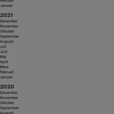
Februari
Januari
År:
2021
December
November
Oktober
September
Augusti
Juli
Juni
Maj
April
Mars
Februari
Januari
År:
2020
December
November
Oktober
September
Augusti