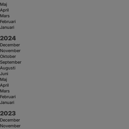
Maj
April
Mars
Februari
Januari
År:
2024
December
November
Oktober
September
Augusti
Juni
Maj
April
Mars
Februari
Januari
År:
2023
December
November