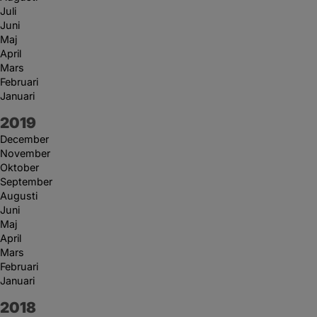
Juli
Juni
Maj
April
Mars
Februari
Januari
År:
2019
December
November
Oktober
September
Augusti
Juni
Maj
April
Mars
Februari
Januari
År:
2018