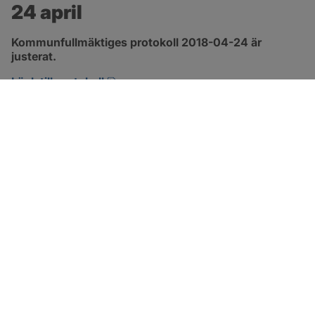
24 april
Kommunfullmäktiges protokoll 2018-04-24 är 
justerat.
pdf, 2.9 MB, öppnas i nytt fönster.
Länk till protokoll
SOTENÄS KOMMUN
Besöksadress
Parkgatan 46
456 80 Kungshamn
Hitta hit