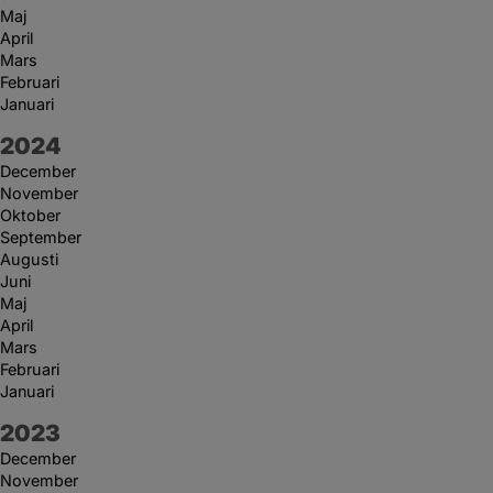
Maj
April
Mars
Februari
Januari
År:
2024
December
November
Oktober
September
Augusti
Juni
Maj
April
Mars
Februari
Januari
År:
2023
December
November