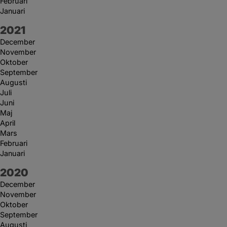
Februari
Januari
År:
2021
December
November
Oktober
September
Augusti
Juli
Juni
Maj
April
Mars
Februari
Januari
År:
2020
December
November
Oktober
September
Augusti