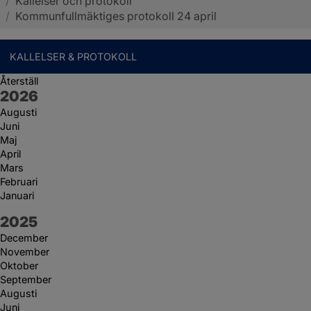
/
Kallelser och protokoll
Sotenäs kommun
/
Kommunfullmäktiges protokoll 24 april
KALLELSER & PROTOKOLL
Återställ
År:
2026
Augusti
Juni
Maj
April
Mars
Februari
Januari
År:
2025
December
November
Oktober
September
Augusti
Juni