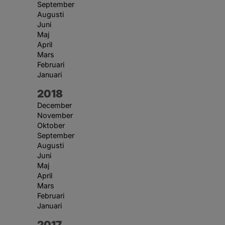
September
Augusti
Juni
Maj
April
Mars
Februari
Januari
År:
2018
December
November
Oktober
September
Augusti
Juni
Maj
April
Mars
Februari
Januari
År:
2017