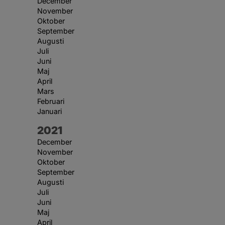
December
November
Oktober
September
Augusti
Juli
Juni
Maj
April
Mars
Februari
Januari
År:
2021
December
November
Oktober
September
Augusti
Juli
Juni
Maj
April