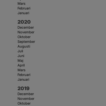
Mars
Februari
Januari
År:
2020
December
November
Oktober
September
Augusti
Juli
Juni
Maj
April
Mars
Februari
Januari
År:
2019
December
November
Oktober