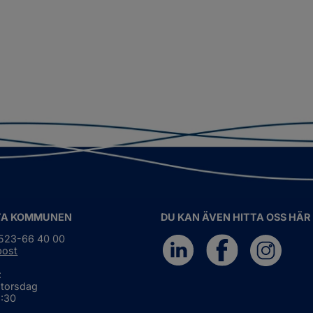
TA KOMMUNEN
DU KAN ÄVEN HITTA OSS HÄR
0523-66 40 00
post
:
 torsdag
6:30