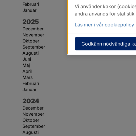
Februari
Vi använder kakor (cookies
Januari
andra används för statisti
År:
2025
Läs mer i vår cookiepolicy
December
November
Oktober
Godkänn nödvändiga k
September
Augusti
Juni
Maj
April
Mars
Februari
Januari
År:
2024
December
November
Oktober
September
Augusti