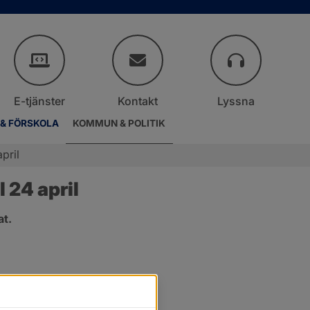
E-tjänster
Kontakt
Lyssna
 & FÖRSKOLA
KOMMUN & POLITIK
pril
 24 april
at.
.