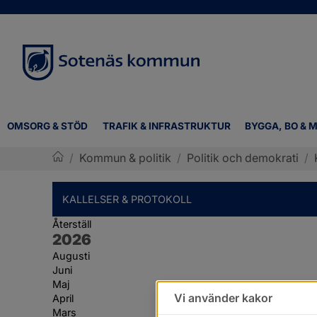
OMSORG & STÖD
TRAFIK & INFRASTRUKTUR
BYGGA, BO & M
/
Kommun & politik
/
Politik och demokrati
/
Sotenäs kommun
KALLELSER & PROTOKOLL
Återställ
År:
2026
Augusti
Juni
Maj
Vi använder kakor
April
Mars