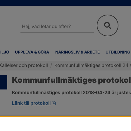
Sök
på
webbplatsen
ILJÖ
UPPLEVA & GÖRA
NÄRINGSLIV & ARBETE
UTBILDNING
Kallelser och protokoll
/
Kommunfullmäktiges protokoll 24 a
Kommunfullmäktiges protokoll
Kommunfullmäktiges protokoll 2018-04-24 är juster
pdf, 2.9 MB, öppnas i nytt fönster
Länk till protokoll