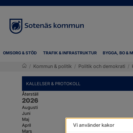
OMSORG & STÖD
TRAFIK & INFRASTRUKTUR
BYGGA, BO & M
/
Kommun & politik
/
Politik och demokrati
/
Sotenäs kommun
KALLELSER & PROTOKOLL
Återställ
År:
2026
Augusti
Juni
Maj
Vi använder kakor
April
Mars