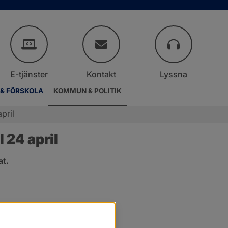
E-tjänster
Kontakt
Lyssna
 & FÖRSKOLA
KOMMUN & POLITIK
pril
 24 april
at.
.