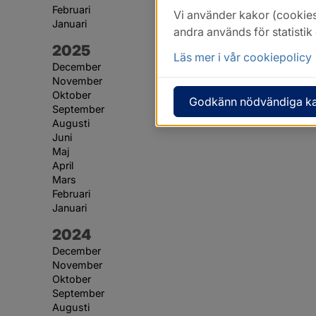
Februari
Vi använder kakor (cookies
Januari
andra används för statisti
År:
2025
Läs mer i vår cookiepolicy
December
November
Oktober
Godkänn nödvändiga k
September
Augusti
Juni
Maj
April
Mars
Februari
Januari
År:
2024
December
November
Oktober
September
Augusti