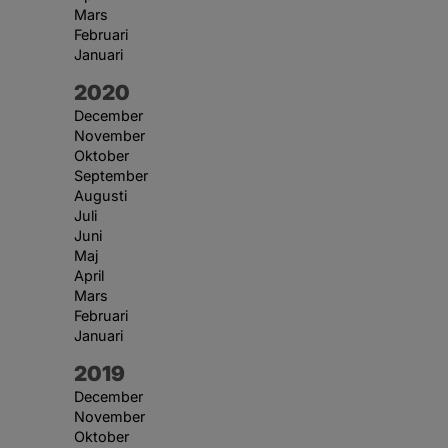
Mars
Februari
Januari
År:
2020
December
November
Oktober
September
Augusti
Juli
Juni
Maj
April
Mars
Februari
Januari
År:
2019
December
November
Oktober