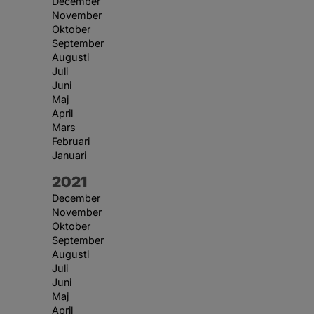
December
November
Oktober
September
Augusti
Juli
Juni
Maj
April
Mars
Februari
Januari
År:
2021
December
November
Oktober
September
Augusti
Juli
Juni
Maj
April