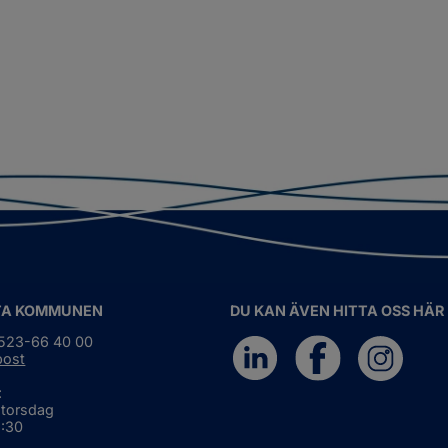
TA KOMMUNEN
DU KAN ÄVEN HITTA OSS HÄR
0523-66 40 00
post
:
 torsdag
6:30