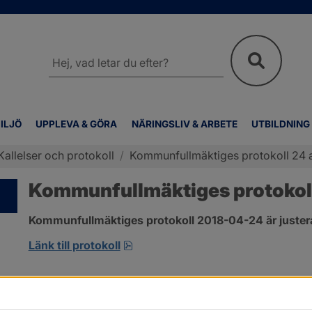
Sök
på
webbplatsen
ILJÖ
UPPLEVA & GÖRA
NÄRINGSLIV & ARBETE
UTBILDNING
Kallelser och protokoll
/
Kommunfullmäktiges protokoll 24 a
Kommunfullmäktiges protokoll
Kommunfullmäktiges protokoll 2018-04-24 är juster
pdf, 2.9 MB, öppnas i nytt fönster
Länk till protokoll