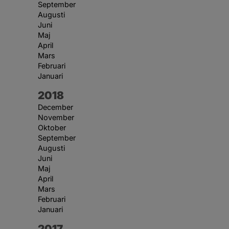
September
Augusti
Juni
Maj
April
Mars
Februari
Januari
År:
2018
December
November
Oktober
September
Augusti
Juni
Maj
April
Mars
Februari
Januari
År:
2017