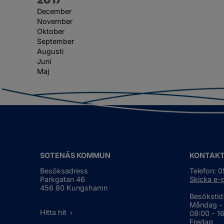
December
November
Oktober
September
Augusti
Juni
Maj
SOTENÄS KOMMUN
KONTAK
Besöksadress
Telefon: 
Parkgatan 46
Skicka e-
456 80 Kungshamn
Besökstid
Måndag -
Hitta hit
08:00 - 1
Fredag