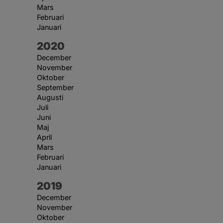
Mars
Februari
Januari
År:
2020
December
November
Oktober
September
Augusti
Juli
Juni
Maj
April
Mars
Februari
Januari
År:
2019
December
November
Oktober