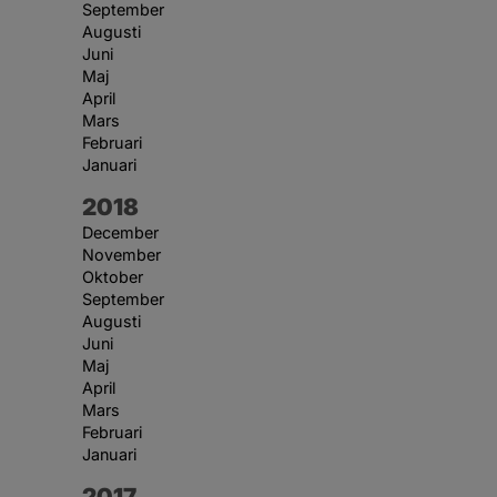
September
Augusti
Juni
Maj
April
Mars
Februari
Januari
År:
2018
December
November
Oktober
September
Augusti
Juni
Maj
April
Mars
Februari
Januari
År:
2017