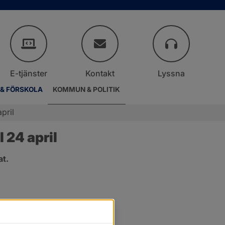
E-tjänster
Kontakt
Lyssna
 & FÖRSKOLA
KOMMUN & POLITIK
pril
 24 april
at.
.