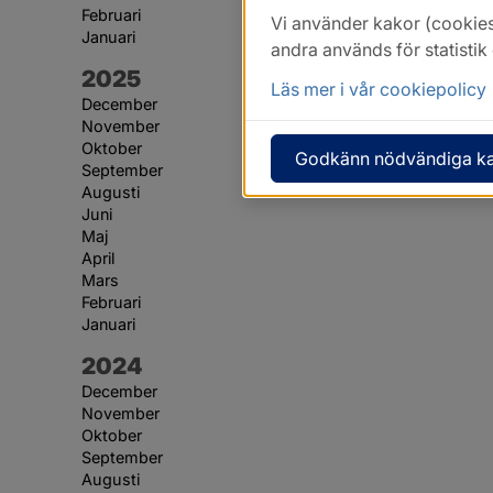
Februari
Vi använder kakor (cookies
Januari
andra används för statisti
År:
2025
Läs mer i vår cookiepolicy
December
November
Oktober
Godkänn nödvändiga k
September
Augusti
Juni
Maj
April
Mars
Februari
Januari
År:
2024
December
November
Oktober
September
Augusti