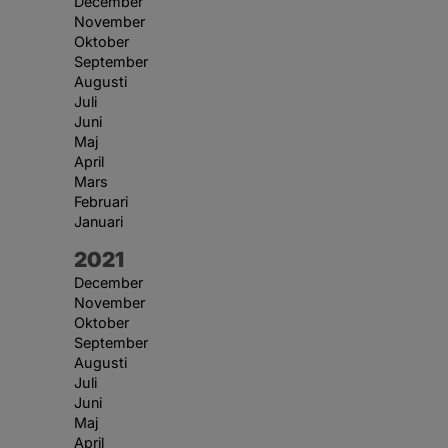
December
November
Oktober
September
Augusti
Juli
Juni
Maj
April
Mars
Februari
Januari
År:
2021
December
November
Oktober
September
Augusti
Juli
Juni
Maj
April