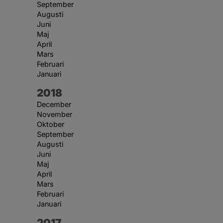
September
Augusti
Juni
Maj
April
Mars
Februari
Januari
År:
2018
December
November
Oktober
September
Augusti
Juni
Maj
April
Mars
Februari
Januari
År:
2017