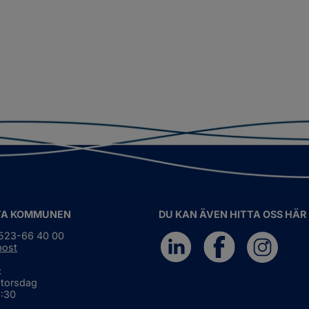
TA KOMMUNEN
DU KAN ÄVEN HITTA OSS HÄR
0523-66 40 00
post
:
 torsdag
6:30