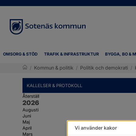
OMSORG & STÖD
TRAFIK & INFRASTRUKTUR
BYGGA, BO & M
/
Kommun & politik
/
Politik och demokrati
/
Sotenäs kommun
KALLELSER & PROTOKOLL
Återställ
År:
2026
Augusti
Juni
Maj
Vi använder kakor
April
Mars