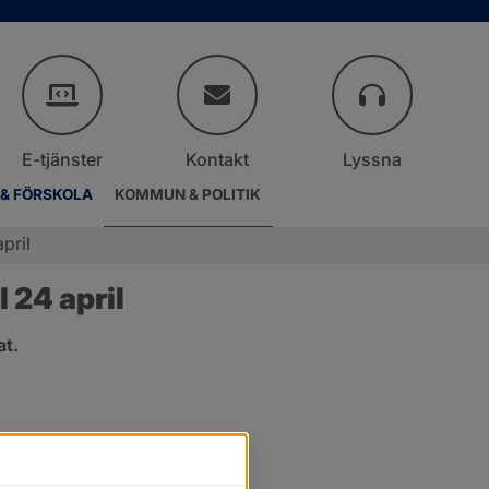
E-tjänster
Kontakt
Lyssna
 & FÖRSKOLA
KOMMUN & POLITIK
pril
 24 april
at.
.