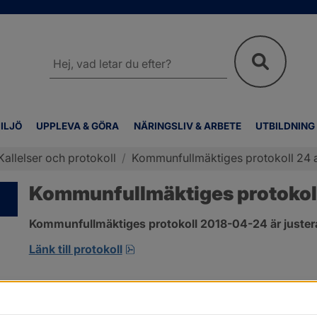
Sök
på
webbplatsen
ILJÖ
UPPLEVA & GÖRA
NÄRINGSLIV & ARBETE
UTBILDNING
Kallelser och protokoll
/
Kommunfullmäktiges protokoll 24 a
Kommunfullmäktiges protokoll
Kommunfullmäktiges protokoll 2018-04-24 är juster
pdf, 2.9 MB, öppnas i nytt fönster
Länk till protokoll