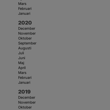
Mars
Februari
Januari
År:
2020
December
November
Oktober
September
Augusti
Juli
Juni
Maj
April
Mars
Februari
Januari
År:
2019
December
November
Oktober