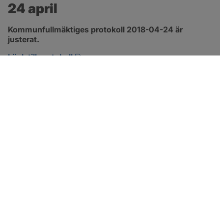
24 april
Kommunfullmäktiges protokoll 2018-04-24 är 
justerat.
pdf, 2.9 MB, öppnas i nytt fönster.
Länk till protokoll
SOTENÄS KOMMUN
Besöksadress
Parkgatan 46
456 80 Kungshamn
Hitta hit