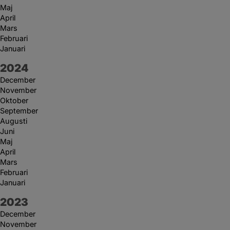
Maj
April
Mars
Februari
Januari
År:
2024
December
November
Oktober
September
Augusti
Juni
Maj
April
Mars
Februari
Januari
År:
2023
December
November