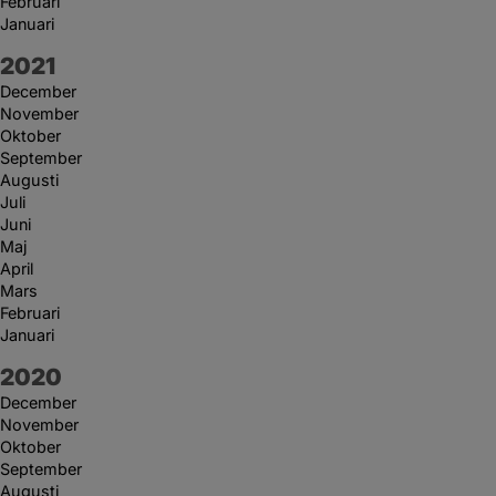
Februari
Januari
År:
2021
December
November
Oktober
September
Augusti
Juli
Juni
Maj
April
Mars
Februari
Januari
År:
2020
December
November
Oktober
September
Augusti