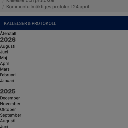
/
Kallelser och protokoll
Sotenäs kommun
/
Kommunfullmäktiges protokoll 24 april
KALLELSER & PROTOKOLL
Återställ
År:
2026
Augusti
Juni
Maj
April
Mars
Februari
Januari
År:
2025
December
November
Oktober
September
Augusti
Juni