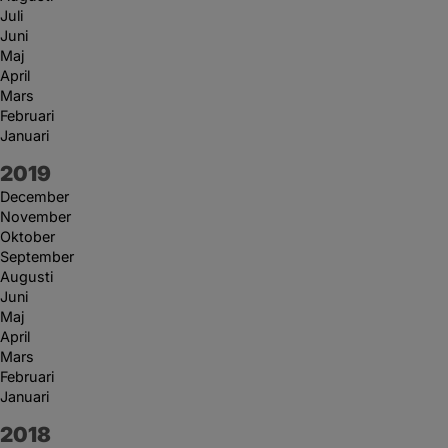
Juli
Juni
Maj
April
Mars
Februari
Januari
År:
2019
December
November
Oktober
September
Augusti
Juni
Maj
April
Mars
Februari
Januari
År:
2018