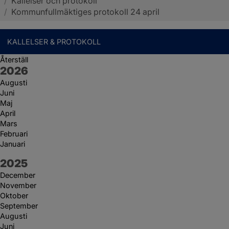
/
Kallelser och protokoll
Sotenäs kommun
/
Kommunfullmäktiges protokoll 24 april
KALLELSER & PROTOKOLL
Återställ
År:
2026
Augusti
Juni
Maj
April
Mars
Februari
Januari
År:
2025
December
November
Oktober
September
Augusti
Juni