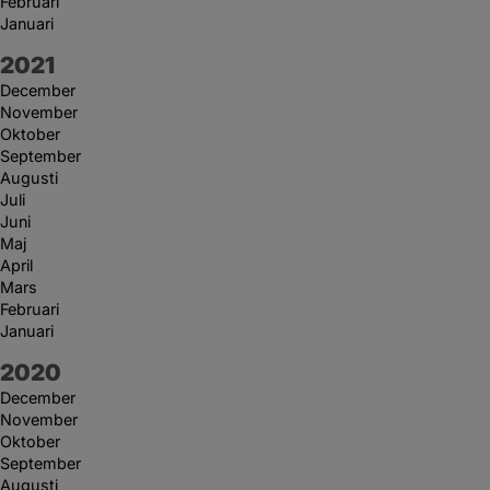
Februari
Januari
År:
2021
December
November
Oktober
September
Augusti
Juli
Juni
Maj
April
Mars
Februari
Januari
År:
2020
December
November
Oktober
September
Augusti