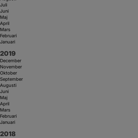
Juli
Juni
Maj
April
Mars
Februari
Januari
År:
2019
December
November
Oktober
September
Augusti
Juni
Maj
April
Mars
Februari
Januari
År:
2018