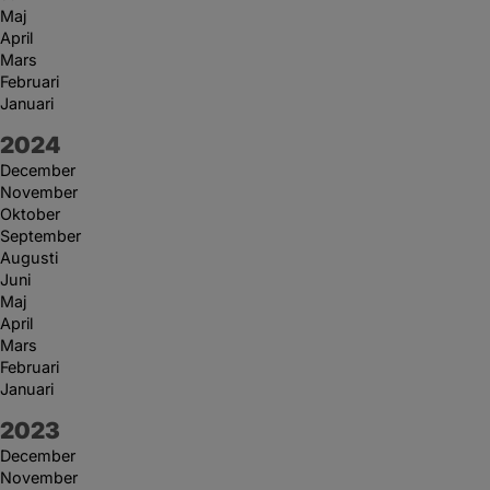
Maj
April
Mars
Februari
Januari
År:
2024
December
November
Oktober
September
Augusti
Juni
Maj
April
Mars
Februari
Januari
År:
2023
December
November