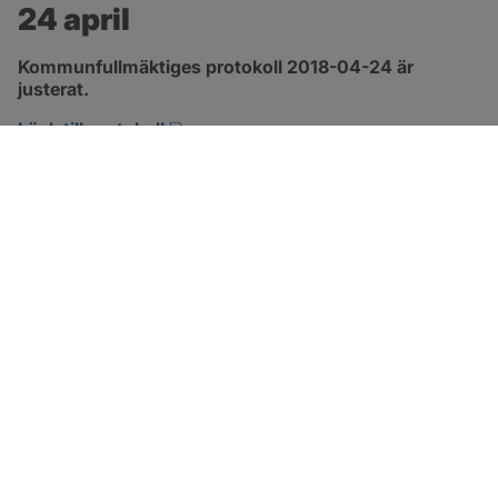
24 april
Kommunfullmäktiges protokoll 2018-04-24 är 
justerat.
pdf, 2.9 MB, öppnas i nytt fönster.
Länk till protokoll
SOTENÄS KOMMUN
Besöksadress
Parkgatan 46
456 80 Kungshamn
Hitta hit