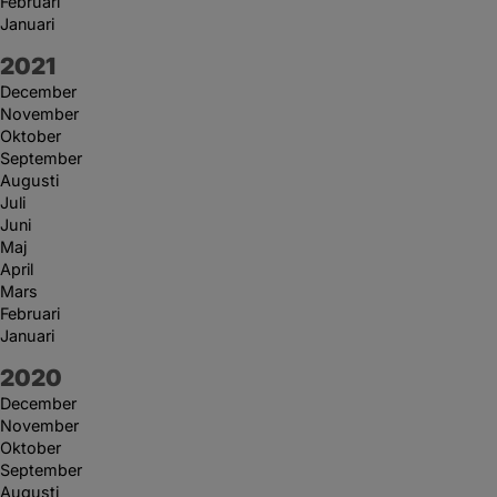
Februari
Januari
År:
2021
December
November
Oktober
September
Augusti
Juli
Juni
Maj
April
Mars
Februari
Januari
År:
2020
December
November
Oktober
September
Augusti