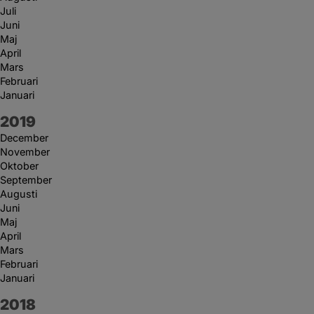
Juli
Juni
Maj
April
Mars
Februari
Januari
År:
2019
December
November
Oktober
September
Augusti
Juni
Maj
April
Mars
Februari
Januari
År:
2018