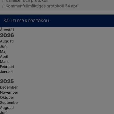
/
Kallelser och protokoll
Sotenäs kommun
/
Kommunfullmäktiges protokoll 24 april
KALLELSER & PROTOKOLL
Återställ
År:
2026
Augusti
Juni
Maj
April
Mars
Februari
Januari
År:
2025
December
November
Oktober
September
Augusti
Juni