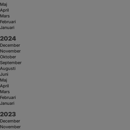
Maj
April
Mars
Februari
Januari
År:
2024
December
November
Oktober
September
Augusti
Juni
Maj
April
Mars
Februari
Januari
År:
2023
December
November