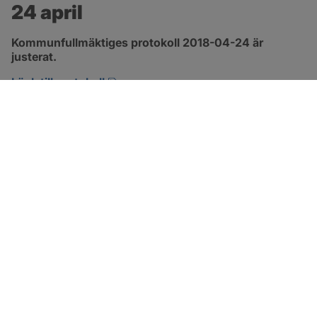
24 april
Kommunfullmäktiges protokoll 2018-04-24 är 
justerat.
pdf, 2.9 MB, öppnas i nytt fönster.
Länk till protokoll
SOTENÄS KOMMUN
Besöksadress
Parkgatan 46
456 80 Kungshamn
Hitta hit